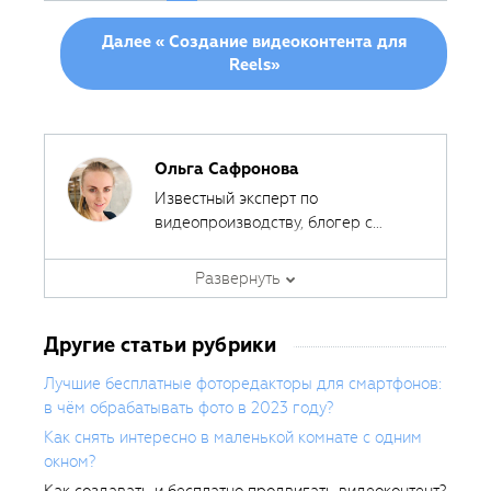
Далее « Создание видеоконтента для
Reels»
Ольга Сафронова
Известный эксперт по
видеопроизводству, блогер с
суммарной аудиторией почти
миллион подписчиков в TikTok,
Развернуть
основатель видеостудии Safronova-
videо и успешной онлайн-школы
Другие статьи рубрики
мобилографии.
Лучшие бесплатные фоторедакторы для смартфонов:
в чём обрабатывать фото в 2023 году?
Как снять интересно в маленькой комнате с одним
окном?