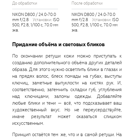
До обработки
После обработки
NIKON D800 / 24.0-70.0
NIKON D800 / 24.0-70.0
mm f/2.8
установки:
ISO
mm f/2.8
установки:
ISO
500, F2.8, 1/100 с, 70.0 мм
500, F2.8, 1/100 с, 70.0 мм
экв.
экв.
Придание объёма и световых бликов
По окончании ретуши кожи можно приступать к
созданию дополнительного объёма других деталей
образа. Для этого нужно осветлить блики в глазах и
на прядях волос, блеск помады на губах, выступы
ключиц, заметные выпуклости на кистях рук. И,
соответственно, затемнить складки губ, углубления
над ключицами, заломы одежды. Добавляйте
любые блики и тени — всё, что подсказывает ваш
художественный вкус. Но не переусердствуйте,
иначе результат может оказаться слишком
искусственным.
Принцип остаётся тем же, что и в самой ретуши. На