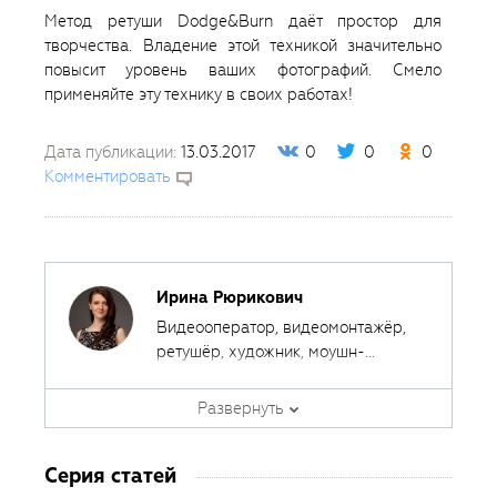
Метод ретуши Dodge&Burn даёт простор для
творчества. Владение этой техникой значительно
повысит уровень ваших фотографий. Смело
применяйте эту технику в своих работах!
Дата публикации:
13.03.2017
0
0
0
Комментировать
Ирина Рюрикович
Видеооператор, видеомонтажёр,
ретушёр, художник, моушн-
дизайнер. Ведёт кинорубрику в
Автор курсов
Fotoshkola.net
печатном журнале.
Развернуть
Серия статей