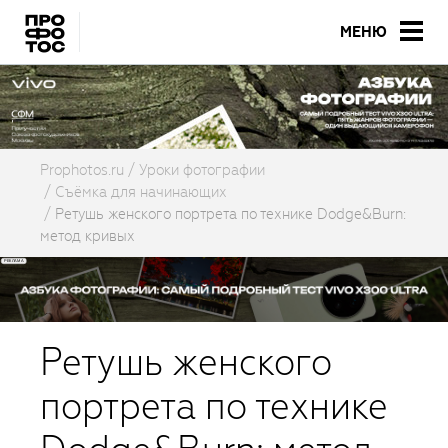
МЕНЮ
Prophotos.ru
Уроки фотографии
Съёмка для начинающих
Ретушь женского портрета по технике Dodge&Burn:
метод кривых
Ретушь женского
портрета по технике