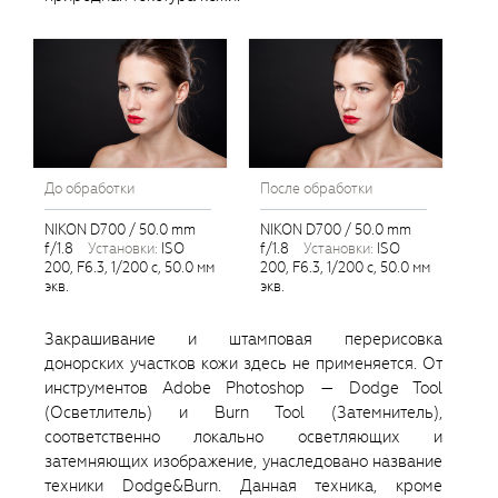
До обработки
После обработки
NIKON D700 / 50.0 mm
NIKON D700 / 50.0 mm
f/1.8
установки:
ISO
f/1.8
установки:
ISO
200, F6.3, 1/200 с, 50.0 мм
200, F6.3, 1/200 с, 50.0 мм
экв.
экв.
Закрашивание и штамповая перерисовка
донорских участков кожи здесь не применяется. От
инструментов Adobe Photoshop — Dodge Tool
(Осветлитель) и Burn Tool (Затемнитель),
соответственно локально осветляющих и
затемняющих изображение, унаследовано название
техники Dodge&Burn. Данная техника, кроме