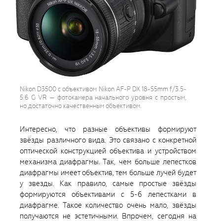
Nikon D3500 с объективом Nikon AF-P DX 18-55mm f/3.5-
5.6 G VR — фотокамера начального уровня с простым,
но достаточно качественным объективом.
Интересно, что разные объективы формируют
звёзды различного вида. Это связано с конкретной
оптической конструкцией объектива и устройством
механизма диафрагмы. Так, чем больше лепестков
диафрагмы имеет объектив, тем больше лучей будет
у звезды. Как правило, самые простые звёзды
формируются объективами с 5-6 лепестками в
диафрагме. Такое количество очень мало, звёзды
получаются не эстетичными. Впрочем, сегодня на