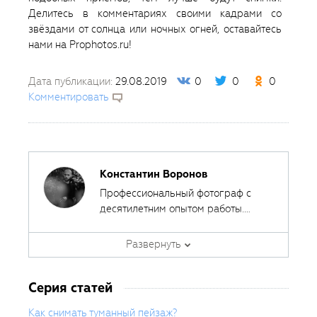
Делитесь в комментариях своими кадрами со
звёздами от солнца или ночных огней, оставайтесь
нами на Prophotos.ru!
Дата публикации:
29.08.2019
0
0
0
Комментировать
Константин Воронов
Профессиональный фотограф с
десятилетним опытом работы.
Шесть лет занимается
преподавательской деятельностью.
Развернуть
По образованию журналист, автор
курсов и обучающих статей по
Серия статей
фотографии. Сфера интересов —
пейзажная, предметная,
Как снимать туманный пейзаж?