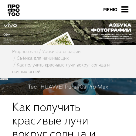
МЕНЮ
Prophotos.ru
Уроки фотографии
Съёмка для начинающих
Как получить красивые лучи вокруг солнца и
ночных огней
Как получить
красивые лучи
вокруг солнца и