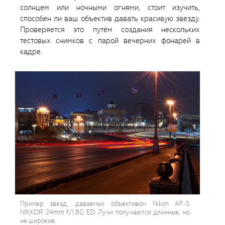
солнцем или ночными огнями, стоит изучить,
способен ли ваш объектив давать красивую звезду.
Проверяется это путём создания нескольких
тестовых снимков с парой вечерних фонарей в
кадре.
Пример звёзд, даваемых объективом Nikon AF-S
NIKKOR 24mm f/1.8G ED. Лучи получаются длинные, но
не широкие.