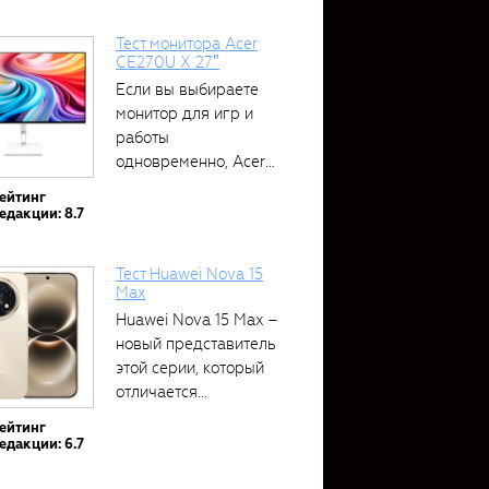
Тест монитора Acer
CE270U X 27″
Если вы выбираете
монитор для игр и
работы
одновременно, Acer
CE270U...
ейтинг
едакции: 8.7
Тест Huawei Nova 15
Max
Huawei Nova 15 Max –
новый представитель
этой серии, который
отличается...
ейтинг
едакции: 6.7