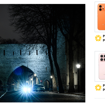
Р
р
Р
р