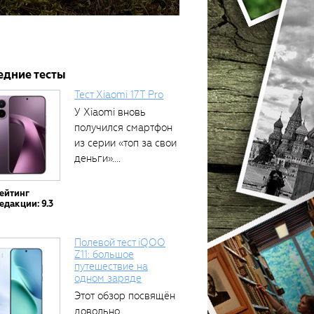
едние тесты
Тест Xiaomi 17T Pro
У Xiaomi вновь
получился смартфон
из серии «топ за свои
деньги»....
ейтинг
едакции: 9.3
Полевой тест iQOO
Z11: большое
путешествие на
одном заряде
Этот обзор посвящён
довольно