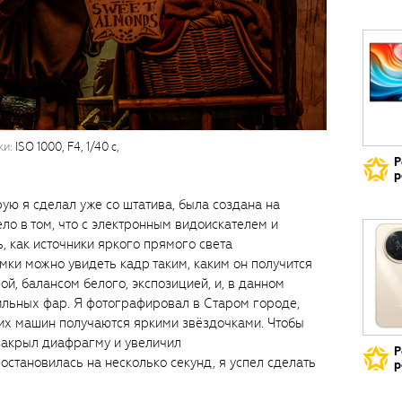
ки:
ISO 1000, F4, 1/40 с,
Р
р
ую я сделал уже со штатива, была создана на
ло в том, что с электронным видоискателем и
ь, как источники яркого прямого света
мки можно увидеть кадр таким, каким он получится
ой, балансом белого, экспозицией, и, в данном
бильных фар. Я фотографировал в Старом городе,
их машин получаются яркими звёздочками. Чтобы
закрыл диафрагму и увеличил
Р
остановилась на несколько секунд, я успел сделать
р