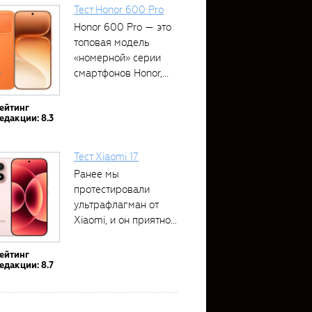
Тест Honor 600 Pro
Honor 600 Pro — это
топовая модель
«номерной» серии
смартфонов Honor,...
ейтинг
едакции: 8.3
Тест Xiaomi 17
Ранее мы
протестировали
ультрафлагман от
Xiaomi, и он приятно
удивил своими...
ейтинг
едакции: 8.7