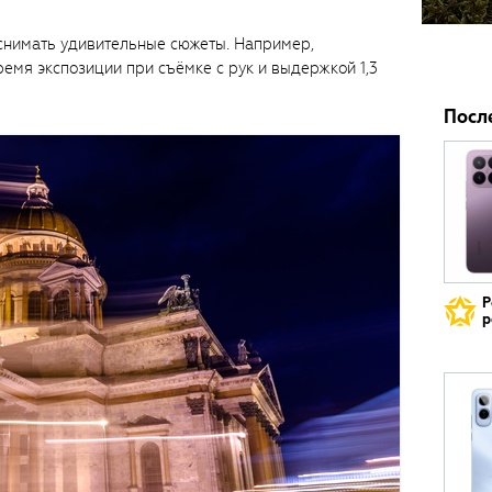
снимать удивительные сюжеты. Например,
ремя экспозиции при съёмке с рук и выдержкой 1,3
Посл
Р
р