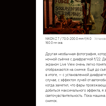
NIKON Z 7 / 70.0-200.0 mm f/4.0
установ
160.0 мм экв.
Другая необычная фотография, котор
ночной съёмке с диафрагмой f/22. Де
экраном Live View очень легко понят
отображаются на снимке. Ещё до съё
в итоге, — с установленной диафрагм
случае, с эффектом лучей от автомо
когда заметил, что фары проезжающ
добиться максимального эффекта, я 
светочувствительность. Пока машина 
снимок.