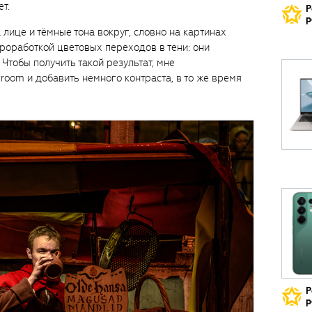
т.
Р
р
а лице и тёмные тона вокруг, словно на картинах
роработкой цветовых переходов в тени: они
Чтобы получить такой результат, мне
troom и добавить немного контраста, в то же время
Р
р