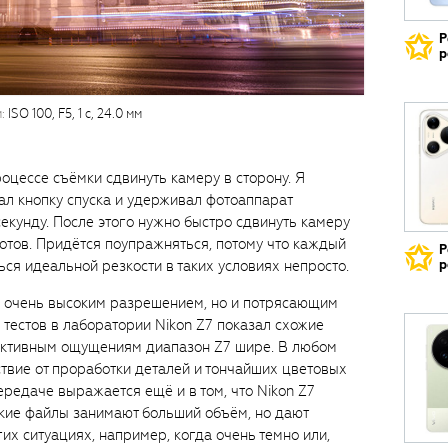
Р
р
:
ISO 100, F5, 1 с, 24.0 мм
роцессе съёмки сдвинуть камеру в сторону. Я
ал кнопку спуска и удерживал фотоаппарат
екунду. После этого нужно быстро сдвинуть камеру
готов. Придётся поупражняться, потому что каждый
Р
ся идеальной резкости в таких условиях непросто.
р
о очень высоким разрешением, но и потрясающим
тестов в лаборатории Nikon Z7 показал схожие
ъективным ощущениям диапазон Z7 шире. В любом
ствие от проработки деталей и тончайших цветовых
ередаче выражается ещё и в том, что Nikon Z7
кие файлы занимают больший объём, но дают
их ситуациях, например, когда очень темно или,