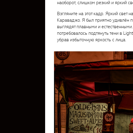
наоборот, слишком резкий и яркий све
Взгляните на этот кадр. Яркий свет н
Караваджо. Я был приятно удивлён п
выглядят плавными и естественными. 
потребовалось подтянуть тени в Ligh
убрав избыточную яркость с лица.