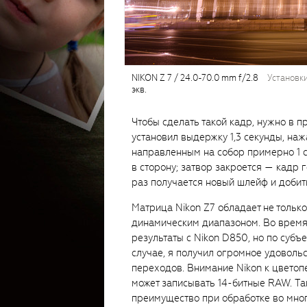
NIKON Z 7 / 24.0-70.0 mm f/2.8
установки
экв.
Чтобы сделать такой кадр, нужно в п
установил выдержку 1,3 секунды, наж
направленным на собор примерно 1 с
в сторону; затвор закроется — кадр 
раз получается новый шлейф и добить
Матрица Nikon Z7 обладает не тольк
динамическим диапазоном. Во время 
результаты с Nikon D850, но по суб
случае, я получил огромное удоволь
переходов. Внимание Nikon к цветоп
может записывать 14-битные RAW. Та
преимущество при обработке во мног