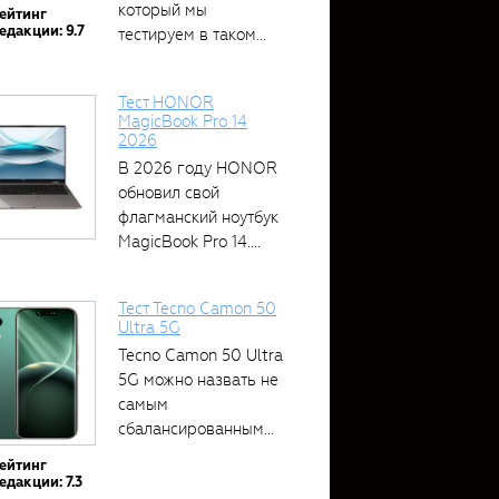
который мы
ейтинг
едакции: 9.7
тестируем в таком...
Тест HONOR
MagicBook Pro 14
2026
В 2026 году HONOR
обновил свой
флагманский ноутбук
MagicBook Pro 14....
Тест Tecno Camon 50
Ultra 5G
Tecno Camon 50 Ultra
5G можно назвать не
самым
сбалансированным
устройством....
ейтинг
едакции: 7.3