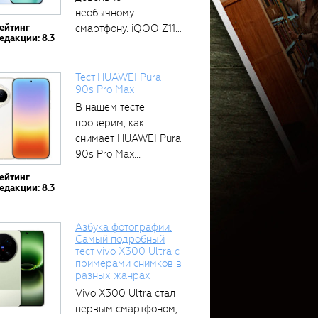
необычному
ейтинг
смартфону. iQOO Z11
едакции: 8.3
оснащён встроенным
аккумулятором...
Тест HUAWEI Pura
90s Pro Max
В нашем тесте
проверим, как
снимает HUAWEI Pura
90s Pro Max...
ейтинг
едакции: 8.3
Азбука фотографии.
Самый подробный
тест vivo X300 Ultra с
примерами снимков в
разных жанрах
Vivo X300 Ultra стал
первым смартфоном,