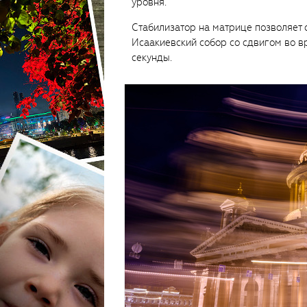
уровня.
Стабилизатор на матрице позволяет 
Исаакиевский собор со сдвигом во в
секунды.