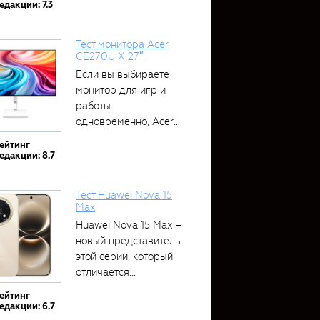
едакции: 7.3
Тест монитора Acer
CE270U X 27″
Если вы выбираете
монитор для игр и
работы
одновременно, Acer
CE270U...
ейтинг
едакции: 8.7
Тест Huawei Nova 15
Max
Huawei Nova 15 Max –
новый представитель
этой серии, который
отличается...
ейтинг
едакции: 6.7