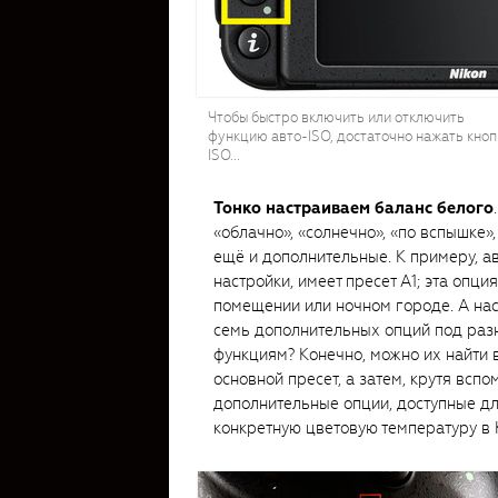
Чтобы быстро включить или отключить
функцию авто-ISO, достаточно нажать кноп
ISO...
Тонко настраиваем баланс белого
«облачно», «солнечно», «по вспышке»,
ещё и дополнительные. К примеру, а
настройки, имеет пресет A1; эта опци
помещении или ночном городе. А на
семь дополнительных опций под разн
функциям? Конечно, можно их найти 
основной пресет, а затем, крутя всп
дополнительные опции, доступные дл
конкретную цветовую температуру в 