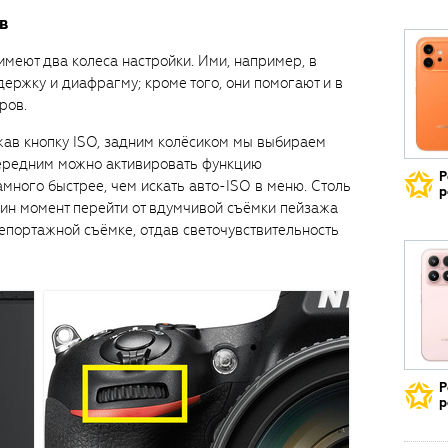
в
меют два колеса настройки. Ими, например, в
ржку и диафрагму; кроме того, они помогают и в
ров.
жав кнопку ISO, задним колёсиком мы выбираем
передним можно активировать функцию
Р
амного быстрее, чем искать авто-ISO в меню. Столь
р
ин момент перейти от вдумчивой съёмки пейзажа
епортажной съёмке, отдав светочувствительность
Р
р