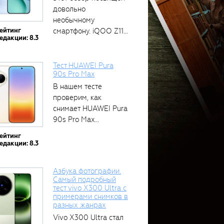
довольно
необычному
ейтинг
смартфону. iQOO Z11
едакции: 8.3
оснащён встроенным
аккумулятором...
Тест HUAWEI Pura
90s Pro Max
В нашем тесте
проверим, как
снимает HUAWEI Pura
90s Pro Max...
ейтинг
едакции: 8.3
Азбука фотографии.
Самый подробный
тест vivo X300 Ultra с
примерами снимков в
разных жанрах
Vivo X300 Ultra стал