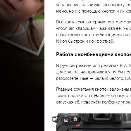
управление, развитую эргономику. Б
меню, но и с помощью кнопок и их к
Всё как в компьютерных программах
«горячая клавиша». Нажимая её, мы 
познакомим вас с комбинациями кноп
Nikon быстрой и комфортной.
Работа с комбинациями кнопо
В ручном режиме или режимах P, A, 
диафрагма, настраиваются путём про
второстепенные — баланс белого, IS
Главные сочетания кнопок заложены
таких параметров. Найдём кнопку, о
отпуская её, повернём колёсико упра