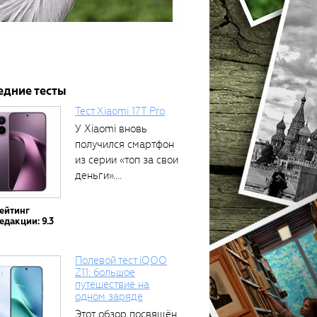
едние тесты
Тест Xiaomi 17T Pro
У Xiaomi вновь
получился смартфон
из серии «топ за свои
деньги»....
ейтинг
едакции: 9.3
Полевой тест iQOO
Z11: большое
путешествие на
одном заряде
Этот обзор посвящён