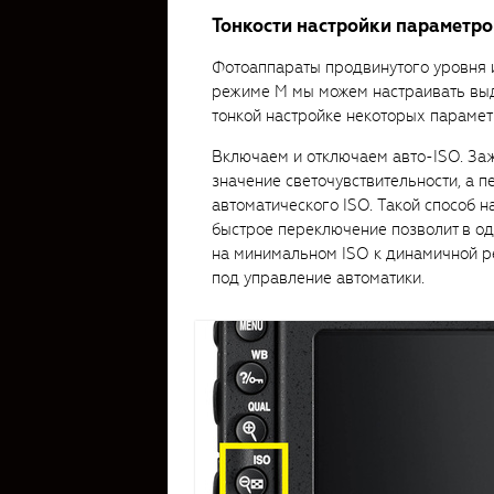
Тонкости настройки параметро
Фотоаппараты продвинутого уровня и
режиме М мы можем настраивать выде
тонкой настройке некоторых парамет
Включаем и отключаем авто-ISO. За
значение светочувствительности, а 
автоматического ISO. Такой способ н
быстрое переключение позволит в од
на минимальном ISO к динамичной р
под управление автоматики.