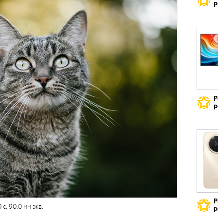
р
Р
р
Р
0 с, 90.0 мм экв.
р