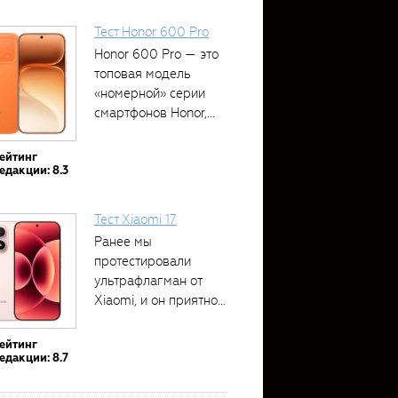
Тест Honor 600 Pro
Honor 600 Pro — это
топовая модель
«номерной» серии
смартфонов Honor,...
ейтинг
едакции: 8.3
Тест Xiaomi 17
Ранее мы
протестировали
ультрафлагман от
Xiaomi, и он приятно
удивил своими...
ейтинг
едакции: 8.7