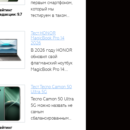
первым смартфоном,
который мы
ейтинг
едакции: 9.7
тестируем в таком...
Тест HONOR
MagicBook Pro 14
2026
В 2026 году HONOR
обновил свой
флагманский ноутбук
MagicBook Pro 14....
Тест Tecno Camon 50
Ultra 5G
Tecno Camon 50 Ultra
5G можно назвать не
самым
сбалансированным
устройством....
ейтинг