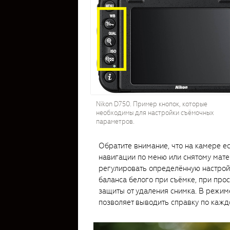
Nikon D750. Пример кнопок, которые
необходимы для настройки съёмочных
параметров.
Обратите внимание, что на камере ес
навигации по меню или снятому матер
регулировать определённую настройк
баланса белого при съёмке, при про
защиты от удаления снимка. В режим
позволяет выводить справку по кажд