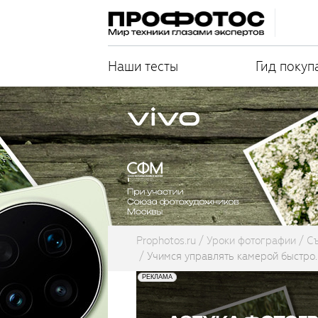
Наши тесты
Гид покуп
Prophotos.ru
Уроки фотографии
С
Учимся управлять камерой быстро.