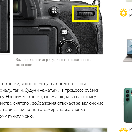
Р
р
Заднее колёсико регулировки параметров —
основное.
ть кнопки, которые могут как помогать при
иалу, так и, будучи нажатыми в процессе съёмки,
у. Например, кнопка, отвечающая за настройку
смотре снятого изображения отвечает за включение
е навигации по меню камеры та же кнопка
ому пункту меню.
Р