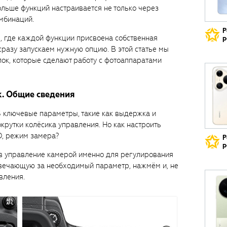
ольше функций настраивается не только через
омбинаций.
Р
, где каждой функции присвоена собственная
р
сразу запускаем нужную опцию. В этой статье мы
ок, которые сделают работу с фотоаппаратами
к. Общие сведения
S ключевые параметры, такие как выдержка и
крутки колёсика управления. Но как настроить
O, режим замера?
Р
р
 в управление камерой именно для регулирования
твечающую за необходимый параметр, нажмём и, не
вления.