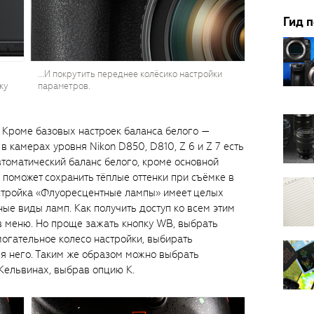
Гид 
...И покрутить переднее колёсико настройки
ку
параметров.
. Кроме базовых настроек баланса белого —
 в камерах уровня Nikon D850, D810, Z 6 и Z 7 есть
втоматический баланс белого, кроме основной
я поможет сохранить тёплые оттенки при съёмке в
стройка «Флуоресцентные лампы» имеет целых
ые виды ламп. Как получить доступ ко всем этим
в меню. Но проще зажать кнопку WB, выбрать
омогательное колесо настройки, выбирать
я него. Таким же образом можно выбрать
Кельвинах, выбрав опцию К.