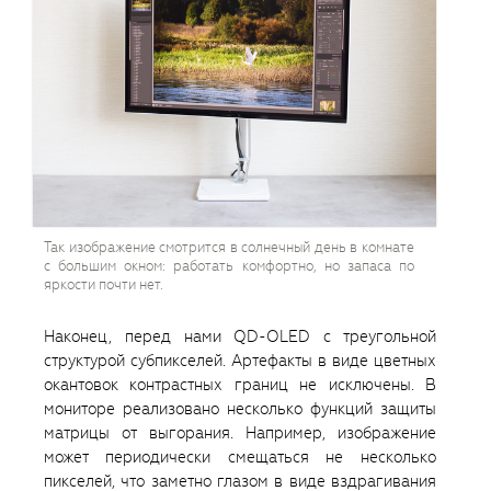
Так изображение смотрится в солнечный день в комнате
с большим окном: работать комфортно, но запаса по
яркости почти нет.
Наконец, перед нами QD-OLED с треугольной
структурой субпикселей. Артефакты в виде цветных
окантовок контрастных границ не исключены. В
мониторе реализовано несколько функций защиты
матрицы от выгорания. Например, изображение
может периодически смещаться не несколько
пикселей, что заметно глазом в виде вздрагивания