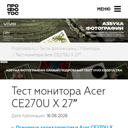
МЕНЮ
Prophotos.ru
Тесты фототехники
Мониторы
Тест монитора Acer CE270U X 27″
Тест монитора Acer
CE270U X 27″
Дата публикации:
16.06.2026
Основные характеристики Acer CE270U X