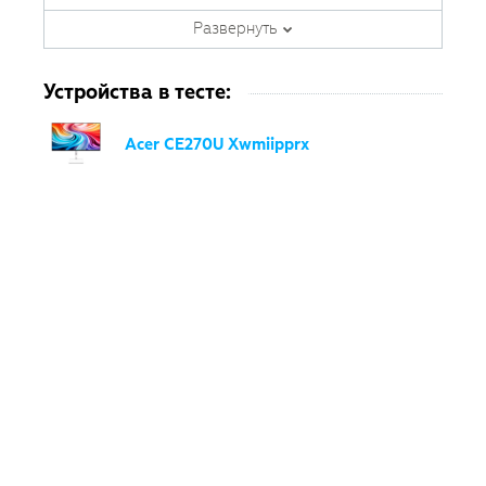
фотооборудования с 2007 года.
Развернуть
Является автором ряда обучающих
курсов в
Fotoshkola.net
.
Устройства в тесте:
Acer CE270U Xwmiipprx