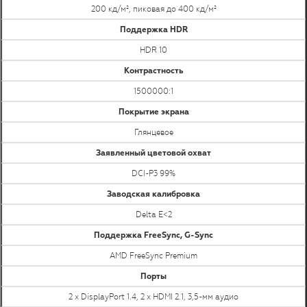
200 кд/м², пиковая до 400 кд/м²
Поддержка HDR
HDR 10
Контрастность
1500000:1
Покрытие экрана
Глянцевое
Заявленный цветовой охват
DCI-P3 99%
Заводская калибровка
Delta E<2
Поддержка FreeSync, G-Sync
AMD FreeSync Premium
Порты
2 x DisplayPort 1.4, 2 x HDMI 2.1, 3,5-мм аудио