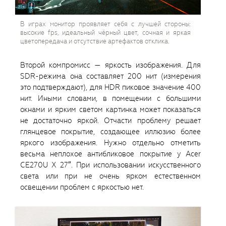
В играх монитор проявляет себя с лучшей стороны:
высокие fps, идеальный чёрный цвет, сочная и яркая
цветопередача и отсутствие артефактов отклика.
Второй компромисс — яркость изображения. Для
SDR-режима она составляет 200 нит (измерения
это подтверждают), для HDR пиковое значение 400
нит. Иными словами, в помещении с большими
окнами и ярким светом картинка может показаться
не достаточно яркой. Отчасти проблему решает
глянцевое покрытие, создающее иллюзию более
яркого изображения. Нужно отдельно отметить
весьма неплохое антибликовое покрытие у Acer
CE270U X 27″. При использовании искусственного
света или при не очень ярком естественном
освещении проблем с яркостью нет.