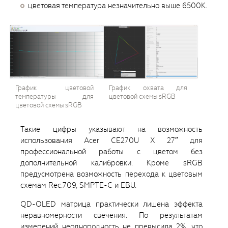
цветовая температура незначительно выше 6500K.
График цветовой
График охвата для
температуры для
цветовой схемы sRGB
цветовой схемы sRGB
Такие цифры указывают на возможность
использования Acer CE270U X 27″ для
профессиональной работы с цветом без
дополнительной калибровки. Кроме sRGB
предусмотрена возможность перехода к цветовым
схемам Rec.709, SMPTE-C и EBU.
QD-OLED матрица практически лишена эффекта
неравномерности свечения. По результатам
измерений неоднородность не превысила 2%, что