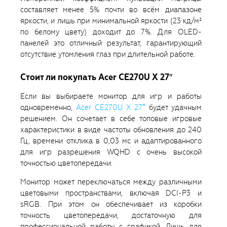
составляет менее 5% почти во всём диапазоне
яркости, и лишь при минимальной яркости (23 кд/м²
по белому цвету) доходит до 7%. Для OLED-
панелей это отличный результат, гарантирующий
отсутствие утомления глаз при длительной работе.
Стоит ли покупать Acer CE270U X 27″
Если вы выбираете монитор для игр и работы
одновременно,
Acer CE270U X 27″
будет удачным
решением. Он сочетает в себе топовые игровые
характеристики в виде частоты обновления до 240
Гц, времени отклика в 0,03 мс и адаптированного
для игр разрешения WQHD с очень высокой
точностью цветопередачи.
Монитор может переключаться между различными
цветовыми пространствами, включая DCI-P3 и
sRGB. При этом он обеспечивает из коробки
точность цветопередачи, достаточную для
профессиональной работы с графикой. Лишь для