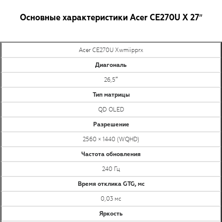
Основные характеристики Acer CE270U X 27″
Acer CE270U Xwmiipprx
Диагональ
26,5″
Тип матрицы
QD OLED
Разрешение
2560 × 1440 (WQHD)
Частота обновления
240 Гц
Время отклика GTG, мс
0,03 мс
Яркость