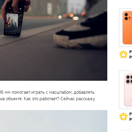
Р
р
16 мм помогает играть с масштабом, добавлять
а объекте. Как это работает? Сейчас расскажу.
Р
р