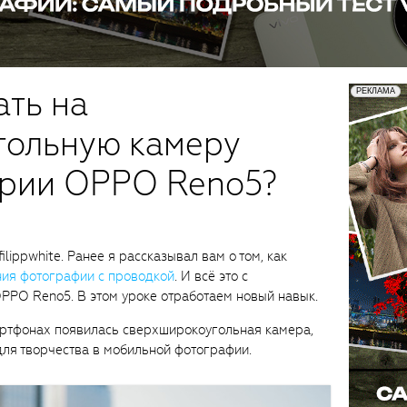
ать на
гольную камеру
ерии OPPO Reno5?
lippwhite. Ранее я рассказывал вам о том, как
ния фотографии с проводкой
. И всё это с
PPO Reno5. В этом уроке отработаем новый навык.
артфонах появилась сверхширокоугольная камера,
ля творчества в мобильной фотографии.