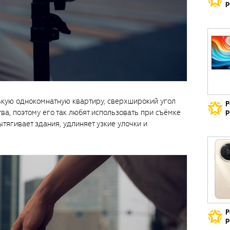
р
кую однокомнатную квартиру, сверхширокий угол
Р
ва, поэтому его так любят использовать при съёмке
р
тягивает здания, удлиняет узкие улочки и
Р
р