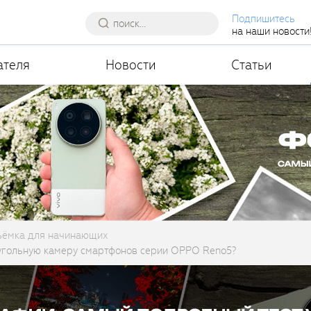
Подпишитесь
на наши новости
ателя
Новости
Статьи
ъёмка для начинающих
оугольную камеру смартфонов серии OPPO Reno5?