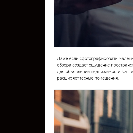
Даже если сфотографировать малень
обзора создаст ощущение пространст
для объявлений недвижимости. Он вы
расширяет тесные помещения.