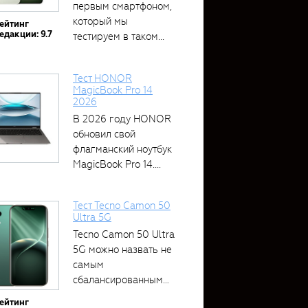
первым смартфоном,
который мы
ейтинг
едакции: 9.7
тестируем в таком...
Тест HONOR
MagicBook Pro 14
2026
В 2026 году HONOR
обновил свой
флагманский ноутбук
MagicBook Pro 14....
Тест Tecno Camon 50
Ultra 5G
Tecno Camon 50 Ultra
5G можно назвать не
самым
сбалансированным
устройством....
ейтинг