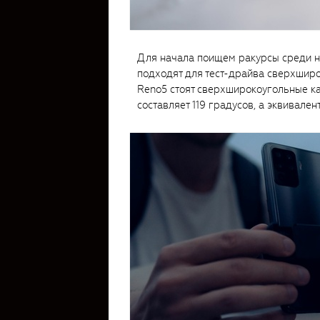
Для начала поищем ракурсы среди н
подходят для тест-драйва сверхшир
Reno5 стоят сверхширокоугольные к
составляет 119 градусов, а эквивале