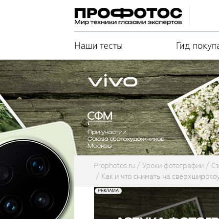
Наши тесты
Гид покуп
Prophotos.ru
Уроки фотографии
С
Как и что снимать на сверхширок