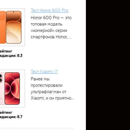
Тест Honor 600 Pro
Honor 600 Pro — это
топовая модель
«номерной» серии
смартфонов Honor,...
ейтинг
едакции: 8.3
Тест Xiaomi 17
Ранее мы
протестировали
ультрафлагман от
Xiaomi, и он приятно
удивил своими...
ейтинг
едакции: 8.7