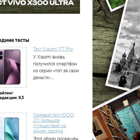
едние тесты
Тест Xiaomi 17T Pro
У Xiaomi вновь
получился смартфон
из серии «топ за свои
деньги»....
ейтинг
едакции: 9.3
Полевой тест iQOO
Z11: большое
путешествие на
одном заряде
Этот обзор посвящён