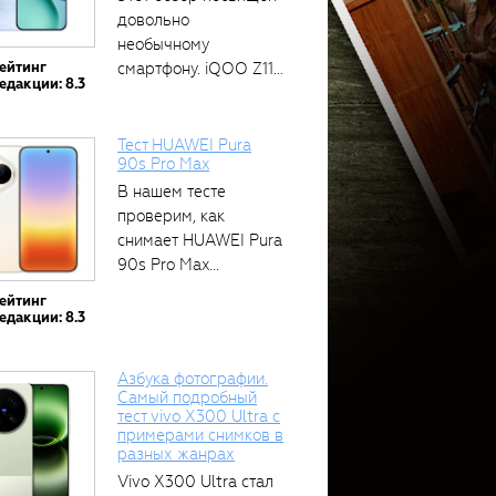
довольно
необычному
ейтинг
смартфону. iQOO Z11
едакции: 8.3
оснащён встроенным
аккумулятором...
Тест HUAWEI Pura
90s Pro Max
В нашем тесте
проверим, как
снимает HUAWEI Pura
90s Pro Max...
ейтинг
едакции: 8.3
Азбука фотографии.
Самый подробный
тест vivo X300 Ultra с
примерами снимков в
разных жанрах
Vivo X300 Ultra стал