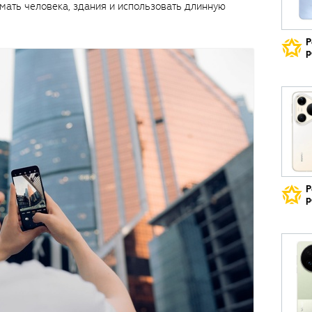
имать человека, здания и использовать длинную
Р
р
Р
р