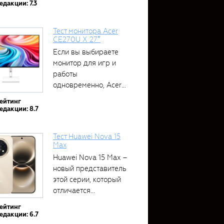
едакции: 7.3
Тест монитора Acer
CE270U X 27″
Если вы выбираете
монитор для игр и
работы
одновременно, Acer
CE270U...
ейтинг
едакции: 8.7
Тест Huawei Nova 15
Max
Huawei Nova 15 Max –
новый представитель
этой серии, который
отличается...
ейтинг
едакции: 6.7