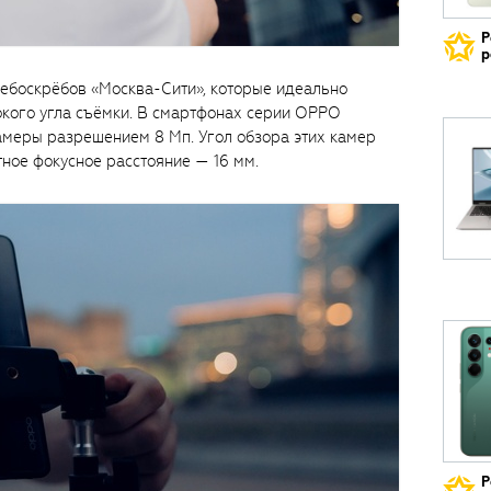
Р
р
ебоскрёбов «Москва-Сити», которые идеально
окого угла съёмки. В смартфонах серии OPPO
амеры разрешением 8 Мп. Угол обзора этих камер
нтное фокусное расстояние — 16 мм.
Р