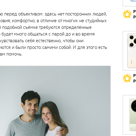
Р
ию перед объективом: здесь нет посторонних людей,
р
ловия; комфортно, в отличие от многих не студийных
ри подобной съёмке требуются определённые
 будет много общаться с парой до и во время
чувствовать себя естественно, чтобы они
ются и были просто самими собой. И для этого есть
вам помочь.
Р
р