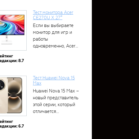
Тест монитора Acer
CE270U X 27″
Если вы выбираете
монитор для игр и
работы
одновременно, Acer
CE270U...
ейтинг
едакции: 8.7
Тест Huawei Nova 15
Max
Huawei Nova 15 Max –
новый представитель
этой серии, который
отличается...
ейтинг
едакции: 6.7