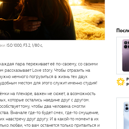
Посл
вки:
ISO 1000, F3.2, 1/80 с,
 каждая пара переживает её по-своему, со своими
м рассказывает Love story. Чтобы отразить на
нужно немного погрузиться в жизнь тех двух
Р
удобным местом для этого служит именно студия!
р
съёмки на пленэре, важен не сюжет, а возможность
ых, которые остались наедине друг с другом.
собствует тому, чтобы два человека смогли
тва. Вначале где-то будет смех, где-то смущение,
х навстречу друг другу. И в какой-то момент в их
лько любви, что вам останется только притаиться и