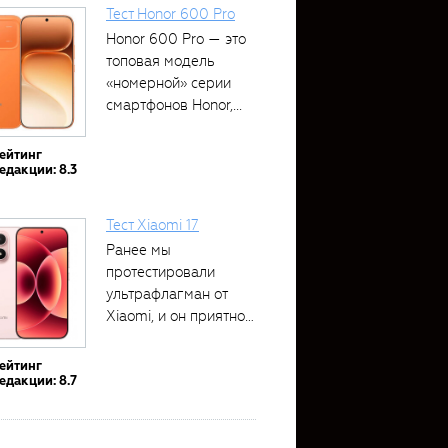
Тест Honor 600 Pro
Honor 600 Pro — это
топовая модель
«номерной» серии
смартфонов Honor,...
ейтинг
едакции: 8.3
Тест Xiaomi 17
Ранее мы
протестировали
ультрафлагман от
Xiaomi, и он приятно
удивил своими...
ейтинг
едакции: 8.7