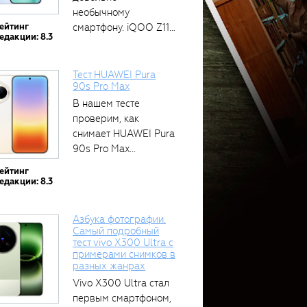
необычному
ейтинг
смартфону. iQOO Z11
едакции: 8.3
оснащён встроенным
аккумулятором...
Тест HUAWEI Pura
90s Pro Max
В нашем тесте
проверим, как
снимает HUAWEI Pura
90s Pro Max...
ейтинг
едакции: 8.3
Азбука фотографии.
Самый подробный
тест vivo X300 Ultra с
примерами снимков в
разных жанрах
Vivo X300 Ultra стал
первым смартфоном,