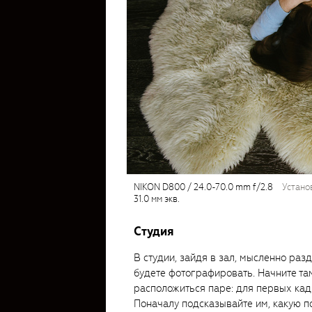
NIKON D800 / 24.0-70.0 mm f/2.8
устано
31.0 мм экв.
Студия
В студии, зайдя в зал, мысленно раз
будете фотографировать. Начните там
расположиться паре: для первых кад
Поначалу подсказывайте им, какую по