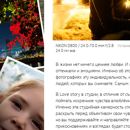
NIKON D800 / 24.0-70.0 mm f/2.8
устано
24.0 мм экв.
В жизни нет ничего ценнее любви. И
оттенками и эмоциями. Именно об это
фотографиях эту индивидуальность, 
людей, которых вы снимаете. Самым 
В Love story в студии, в отличие от 
поймать искренние чувства влюблённ
Именно эта студийная камерность спо
раскрыть перед объективом свои чувс
но вы поддерживайте и направляйте и
прикосновениях и взглядах будет сто