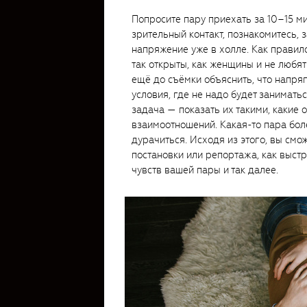
Попросите пару приехать за 10–15 ми
зрительный контакт, познакомитесь, 
напряжение уже в холле. Как правил
так открыты, как женщины и не любят
ещё до съёмки объяснить, что напря
условия, где не надо будет занимат
задача — показать их такими, какие 
взаимоотношений. Какая-то пара бол
дурачиться. Исходя из этого, вы смо
постановки или репортажа, как выстр
чувств вашей пары и так далее.