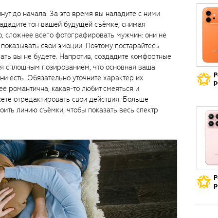
нут до начала. За это время вы наладите с ними
зададите тон вашей будущей съёмке, снимая
о, сложнее всего фотографировать мужчин: они не
 показывать свои эмоции. Поэтому постарайтесь
гать вы не будете. Напротив, создадите комфортные
ься сплошным позированием, что основная ваша
Р
они есть. Обязательно уточните характер их
р
ее романтична, какая-то любит смеяться и
жете отредактировать свои действия. Больше
оить линию съёмки, чтобы показать весь спектр
Р
р