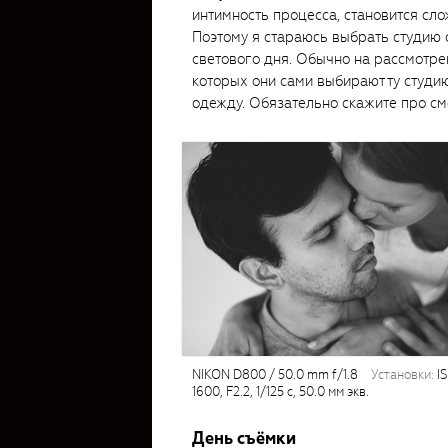
интимность процесса, становится сло
Поэтому я стараюсь выбрать студию 
светового дня. Обычно на рассмотре
которых они сами выбирают ту студию
одежду. Обязательно скажите про см
NIKON D800 / 50.0 mm f/1.8
установки:
I
1600, F2.2, 1/125 с, 50.0 мм экв.
День съёмки