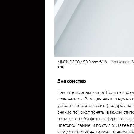
NIKON D800 / 50.0 mm f/1.8
установки:
IS
экв.
Знакомство
Начните со знакомства. Если нет воз
созвонитесь. Вам для начала нужно по
устраивают фотосессию (подарок на г
знание поможет понять, в каком стил
пара хотела бы фотографироваться, 
цветовой гамме, и по стилю. Далее 
story с естественным освещением, та