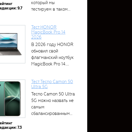
который мы
ейтинг
едакции: 9.7
тестируем в таком...
Тест HONOR
MagicBook Pro 14
2026
В 2026 году HONOR
обновил свой
флагманский ноутбук
MagicBook Pro 14....
Тест Tecno Camon 50
Ultra 5G
Tecno Camon 50 Ultra
5G можно назвать не
самым
сбалансированным
устройством....
ейтинг
едакции: 7.3