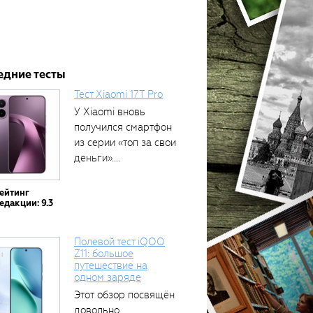
едние тесты
Тест Xiaomi 17T Pro
У Xiaomi вновь
получился смартфон
из серии «топ за свои
деньги»....
ейтинг
едакции: 9.3
Полевой тест iQOO
Z11: большое
путешествие на
одном заряде
Этот обзор посвящён
довольно