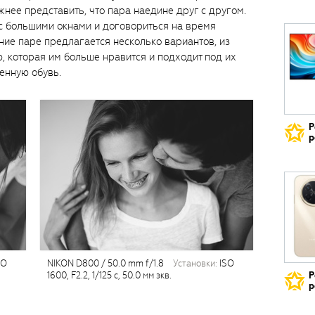
жнее представить, что пара наедине друг с другом.
с большими окнами и договориться на время
ние паре предлагается несколько вариантов, из
, которая им больше нравится и подходит под их
енную обувь.
Р
р
SO
NIKON D800 / 50.0 mm f/1.8
установки:
ISO
1600, F2.2, 1/125 с, 50.0 мм экв.
Р
р