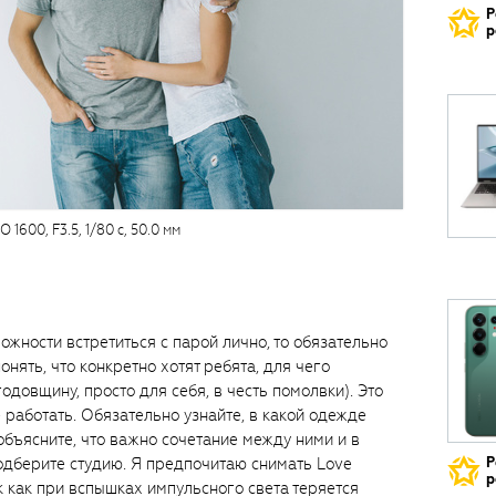
Р
р
O 1600, F3.5, 1/80 с, 50.0 мм
можности встретиться с парой лично, то обязательно
нять, что конкретно хотят ребята, для чего
одовщину, просто для себя, в честь помолвки). Это
е работать. Обязательно узнайте, в какой одежде
объясните, что важно сочетание между ними и в
подберите студию. Я предпочитаю снимать Love
Р
р
к как при вспышках импульсного света теряется