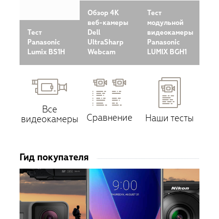
Обзор 4K
Тест
веб-камеры
модульной
Тест
Dell
видеокамеры
Panasonic
UltraSharp
Panasonic
Lumix BS1H
Webcam
LUMIX BGH1
Всe
Сравнение
Наши тесты
видеокамеры
Гид покупателя