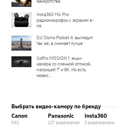
банкротства
Insta360 Mic Pro:
радиомикрофон с экраном e-
ink
DJI Osmo Pocket 4: выглядит
так же, а снимает лучше
GoPro MISSION 1: экшн-
камера со сменной оптикой,
матрицей 1″ и 8K. Но есть
нюанс...
Выбрать видео-камеру по бренду
Canon
Panasonic
Insta360
692
227 видеокамер
2 видеокамеры