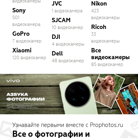
видеокамеры
JVC
Nikon
Sony
1 видеокамера
423
501
видеокамеры
SJCAM
видеокамера
Ricoh
10 видеокамер
GoPro
33
DJI
7 видеокамер
видеокамеры
4 видеокамеры
Xiaomi
Все
Dell
видеокамеры
120 видеокамер
48 видеокамер
85 видеокамер
Узнавайте первыми вместе с Prophotos.ru
Все о фотографии и