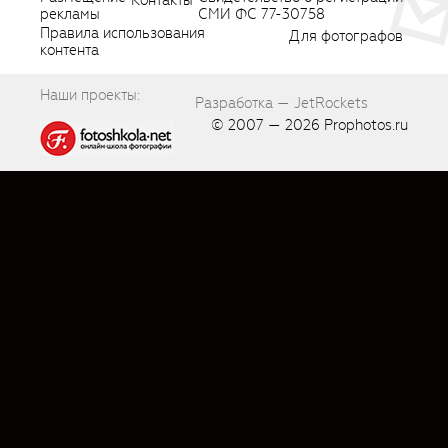
Контакты
рекламы
СМИ ФС 77-30758
Правила использования
Для фотографов
контента
Наши проекты:
Разработка — JetRockets
© 2007 — 2026
Prophotos.ru