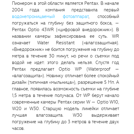
Пионером в этой области является Pentax. В начале
2004 года компания представила первый
водонепроницаемый фотоаппарат
, способный
погружаться на глубину без защитного бокса, —
Pentax Optio 43WR («цифровой внедорожник»). В
названии камеры зафиксирована ее суть. WR
означает Water Resistant («влагозащитная).
«Внедорожник» не боится погружения на глубину до
метра в течение 30 минут, но речи о съемки под
водой не идет: этого делать нельзя. Спустя год
Pentax предлагает Optio WP (Waterproof —
«влагозащита»). Новинку отличает более спокойный
дизайн (типичная «мыльница»), разрешение 5 Мп. А
главное, появилась возможность съемки на глубине
1,5 метра в течение получаса. От WP берут начало
современные камеры Pentax серии W — Optio W10,
W20 и W30. Старшую модель линейки отличает
лучшая влагозащита. W30 выдерживает
погружение на глубину до 3 метров в течение двух
часов.