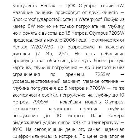
Конкуренты Pentax — ЦФК Olympus серии SW.
Название линейки происходит от двух качеств —
Shockproof (ударостойкость) и Waterproof. Любую из
камер SW можно не только погружать на глубину,
но и ронять с высоты до 1,5 метров. Olympus 720SW
представлена в начале 2006 года. Не отличается от
Pentax W20/W30 по разрешению и качеству
дисплея (7 Мп, 2,5”). Но есть небольшие
преимущества: объектив дает чуть более резкую
картинку, глубина погружения — до 3 метров и без
ограничения по времени. 725SW —
усовершенствованный вариант, главное отличие —
глубина погружения до 5 метров и 770SW — те же
возможности съемки, погружение на глубину до 10
метров. 790SW — новейшая модель Olympus.
Технические параметры прежние: глубина
погружения до 10 метров. Плюс камера
выдерживает удары силой 100 кг и температуру —
10ºС. На сегодняшний день это самая надежная
«цифромыльница» в истории. По цене она вполне