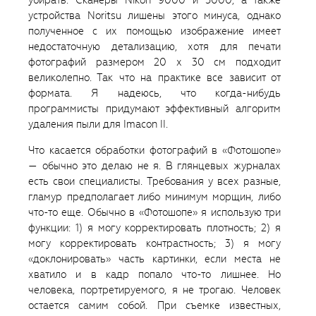
убирать. Сканеры Nikon 9000 и 5000, а также
устройства Noritsu лишены этого минуса, однако
полученное с их помощью изображение имеет
недостаточную детализацию, хотя для печати
фотографий размером 20 х 30 см подходит
великолепно. Так что на практике все зависит от
формата. Я надеюсь, что когда-нибудь
программисты придумают эффективный алгоритм
удаления пыли для Imacon II.
Что касается обработки фотографий в «Фотошопе»
— обычно это делаю не я. В глянцевых журналах
есть свои специалисты. Требования у всех разные,
гламур предполагает либо минимум морщин, либо
что-то еще. Обычно в «Фотошопе» я использую три
функции: 1) я могу корректировать плотность; 2) я
могу корректировать контрастность; 3) я могу
«доклонировать» часть картинки, если места не
хватило и в кадр попало что-то лишнее. Но
человека, портретируемого, я не трогаю. Человек
остается самим собой. При съемке известных,