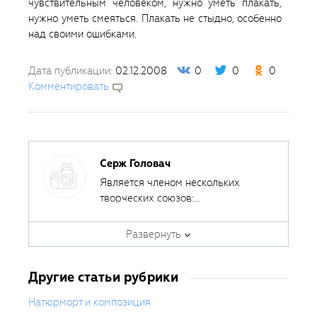
чувствительным человеком, нужно уметь плакать,
нужно уметь смеяться. Плакать не стыдно, особенно
над своими ошибками.
Дата публикации:
02.12.2008
0
0
0
Комментировать
Серж Головач
Является членом нескольких
творческих союзов:
Профессионального союза
художников, International
Развернуть
Federation of Journalists,
International Association ‘Society of
Другие статьи рубрики
Designers’ и Союза фотохудожников
России. Лауреат Nikon Photo
Натюрморт и композиция
Contest International.