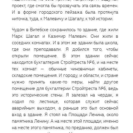
проект, где смогла бы прозвучать эта связь времен.
И в форме городского пейзажа была протянута
ниточка, туда, к Малевичу и Шагалу, к той истории.
Чудом в Витебске сохранилось то здание, где жили
Марк Шагал и Казимир Малевич. Они жили в
соседних комнатах. И в этом же здании была школа,
где они преподавали. Я добился того, чтобы
открыли помещение. В этом здании сейчас
находится бухгалтерия Стройтреста №6, и на месте
тех комнат — обычные чиновничьи кабинеты,
складские помещения. И городу, и области, и стране
нужно принять какие-то меры, найти другое
помещение для бухгалтерии Стройтреста №6, ведь
это исторические стены. Я залезал на чердак, я
ходил по лестнице, которая служит сейчас
аварийным выходом, а раньше это был основной
вход в здание. Я стоял на Площади Ленина, около
памятника Ленину. А на месте этой площади, именно
на месте этого памятника, по преданию, должен был