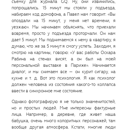
съемку для журнала GQ. Ну, они извинились,
попрощались. 15 минут мы стояли у подъезда,
набираем код домофона, а Павел нам говорит: «Вы
опоздали на 15 минут, у меня нет времени, я
уезжаю». Мы начинаем объяснять, что приехали
вовремя, просто у подъезда проторчали. Он нам
дает 5 минут. Мы поднимаемся к нему в квартиру, я
думаю, что же за 5 минут я смогу успеть. Заходим, я
смотрю на картины, говорю: «У вас работы Оскара
Рабина на стенах висят, а он был на моей
персональной выставке в Париже». Начинается
диалог, и мы снимаем все — он курит сигару, на
кухне и т. д. Вот это психология. Я как психолог
должен человека из состояния какого-то коллапса
ввести в синхронное мне состояние.
Однако фотографирую я не только знаменитостей,
но и простых людей. Мне интересны фактурные
лица. Например, в деревне, где живет наша
бабушка, очень много колоритных персонажей, там
вообще другая атмосфера. Кстати, многие люди