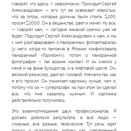
говорят, что здесь — невозможно. Приходит Сергей
Александрович — его тут же освежают новостью,
что за титры, которые должны были стоить $200,
просят $2000. Он в бешенстве, рвет и мечет. Ну все,
— говорят нам, — сегодня никакой съемки уже не
будет. Подходит Сергей Александрович к нам, и мы
с ним разговариваем о панорамных фотоаппаратах
(у него когда-то таможня в Японии конфисковала
панорамный «Горизонт»), потом о панорамной
фотографии — так возник контакт. И он снялся у
меня и на фоне бульдогов, и в лифтовой шахте. Он,
великий режиссер, двигал головой, плечами так, как
я его просил. Он понимает картинку лучше, чем я,
потому что он — суперпрофи, но при этом он сделал
все, что мне казалось нужным. И картинка
действительно получилась.
Это взаимоотношения двух профессионалов. Я
должен добиться результата, а все люди —
сложные, все разные, творческие. Тут речь идет
только о психологии, потому как современный