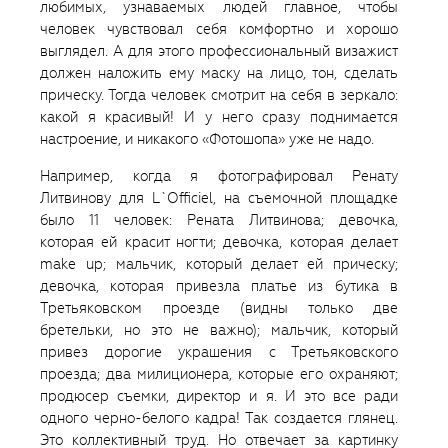
любимых, узнаваемых людей главное, чтобы
человек чувствовал себя комфортно и хорошо
выглядел. А для этого профессиональный визажист
должен наложить ему маску на лицо, тон, сделать
прическу. Тогда человек смотрит на себя в зеркало:
какой я красивый! И у него сразу поднимается
настроение, и никакого «Фотошопа» уже не надо.
Например, когда я фотографировал Ренату
Литвинову для L`Officiel, на съемочной площадке
было 11 человек: Рената Литвинова; девочка,
которая ей красит ногти; девочка, которая делает
make up; мальчик, который делает ей прическу;
девочка, которая привезла платье из бутика в
Третьяковском проезде (видны только две
бретельки, но это не важно); мальчик, который
привез дорогие украшения с Третьяковского
проезда; два милиционера, которые его охраняют;
продюсер съемки, директор и я. И это все ради
одного черно-белого кадра! Так создается глянец.
Это коллективный труд. Но отвечает за картинку