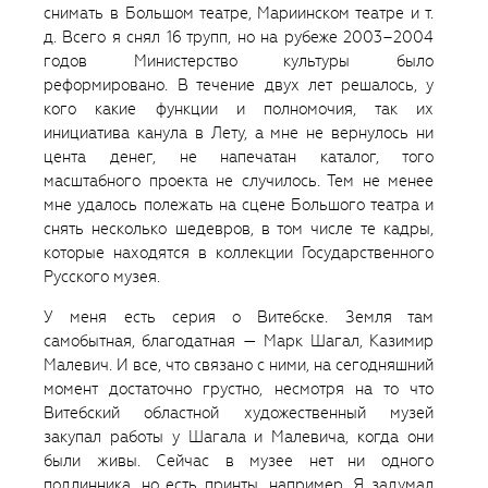
снимать в Большом театре, Мариинском театре и т.
д. Всего я снял 16 трупп, но на рубеже 2003–2004
годов Министерство культуры было
реформировано. В течение двух лет решалось, у
кого какие функции и полномочия, так их
инициатива канула в Лету, а мне не вернулось ни
цента денег, не напечатан каталог, того
масштабного проекта не случилось. Тем не менее
мне удалось полежать на сцене Большого театра и
снять несколько шедевров, в том числе те кадры,
которые находятся в коллекции Государственного
Русского музея.
У меня есть серия о Витебске. Земля там
самобытная, благодатная — Марк Шагал, Казимир
Малевич. И все, что связано с ними, на сегодняшний
момент достаточно грустно, несмотря на то что
Витебский областной художественный музей
закупал работы у Шагала и Малевича, когда они
были живы. Сейчас в музее нет ни одного
подлинника, но есть принты, например. Я задумал