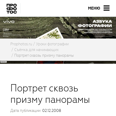
МЕНЮ
Prophotos.ru
Уроки фотографии
Съёмка для начинающих
Портрет сквозь призму панорамы
Портрет сквозь
призму панорамы
Дата публикации:
02.12.2008