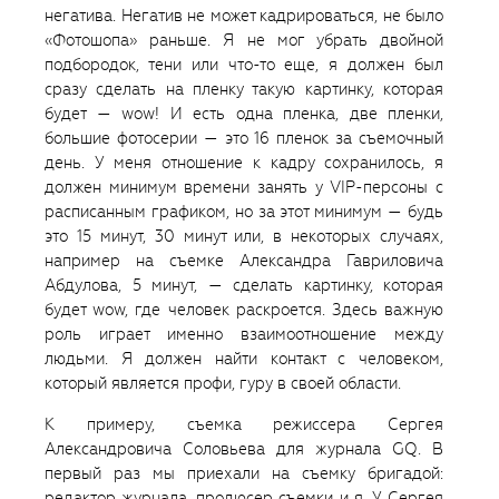
негатива. Негатив не может кадрироваться, не было
«Фотошопа» раньше. Я не мог убрать двойной
подбородок, тени или что-то еще, я должен был
сразу сделать на пленку такую картинку, которая
будет — wow! И есть одна пленка, две пленки,
большие фотосерии — это 16 пленок за съемочный
день. У меня отношение к кадру сохранилось, я
должен минимум времени занять у VIP-персоны с
расписанным графиком, но за этот минимум — будь
это 15 минут, 30 минут или, в некоторых случаях,
например на съемке Александра Гавриловича
Абдулова, 5 минут, — сделать картинку, которая
будет wow, где человек раскроется. Здесь важную
роль играет именно взаимоотношение между
людьми. Я должен найти контакт с человеком,
который является профи, гуру в своей области.
К примеру, съемка режиссера Сергея
Александровича Соловьева для журнала GQ. В
первый раз мы приехали на съемку бригадой:
редактор журнала, продюсер съемки и я. У Сергея