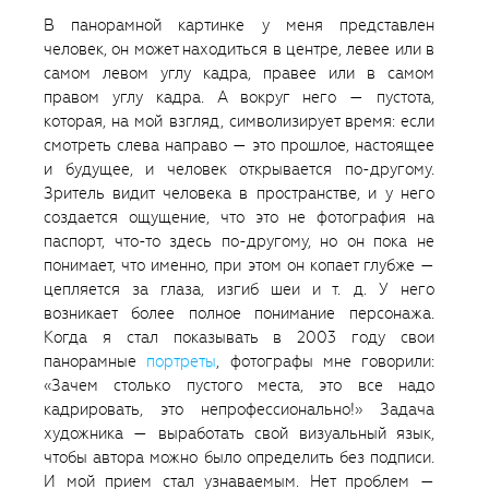
В панорамной картинке у меня представлен
человек, он может находиться в центре, левее или в
самом левом углу кадра, правее или в самом
правом углу кадра. А вокруг него — пустота,
которая, на мой взгляд, символизирует время: если
смотреть слева направо — это прошлое, настоящее
и будущее, и человек открывается по-другому.
Зритель видит человека в пространстве, и у него
создается ощущение, что это не фотография на
паспорт, что-то здесь по-другому, но он пока не
понимает, что именно, при этом он копает глубже —
цепляется за глаза, изгиб шеи и т. д. У него
возникает более полное понимание персонажа.
Когда я стал показывать в 2003 году свои
панорамные
портреты
, фотографы мне говорили:
«Зачем столько пустого места, это все надо
кадрировать, это непрофессионально!» Задача
художника — выработать свой визуальный язык,
чтобы автора можно было определить без подписи.
И мой прием стал узнаваемым. Нет проблем —