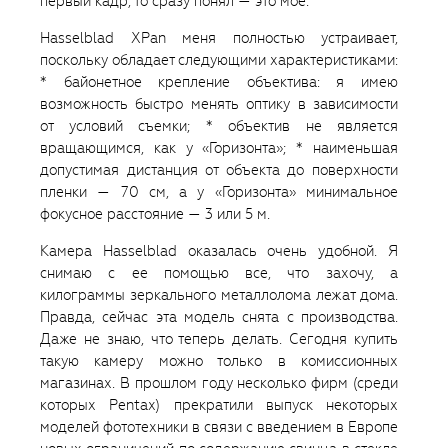
первый кадр, то сразу понял — это мое.
Hasselblad XPan меня полностью устраивает,
поскольку обладает следующими характеристиками:
* байонетное крепление объектива: я имею
возможность быстро менять оптику в зависимости
от условий съемки; * объектив не является
вращающимся, как у «Горизонта»; * наименьшая
допустимая дистанция от объекта до поверхности
пленки — 70 см, а у «Горизонта» минимальное
фокусное расстояние — 3 или 5 м.
Камера Hasselblad оказалась очень удобной. Я
снимаю с ее помощью все, что захочу, а
килограммы зеркального металлолома лежат дома.
Правда, сейчас эта модель снята с производства.
Даже не знаю, что теперь делать. Сегодня купить
такую камеру можно только в комиссионных
магазинах. В прошлом году несколько фирм (среди
которых Pentax) прекратили выпуск некоторых
моделей фототехники в связи с введением в Европе