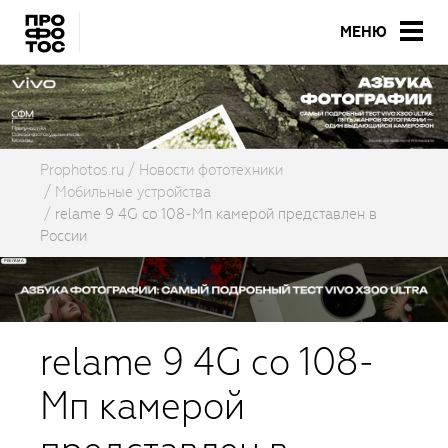
МЕНЮ
Prophotos.ru
Новости фототехники
Мобильные устройства
relame 9 4G со 108-Мп камерой представлен в
России
relame 9 4G со 108-
Мп камерой