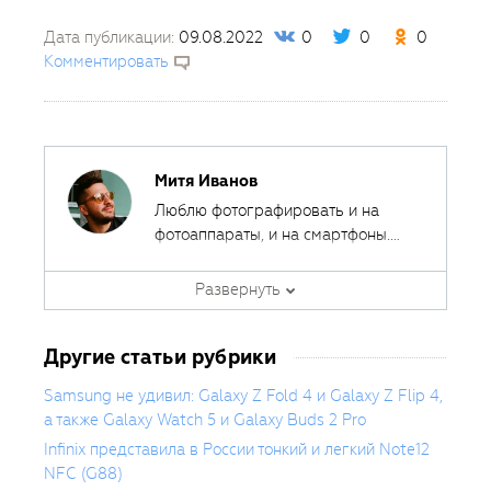
Дата публикации:
09.08.2022
0
0
0
Комментировать
Митя Иванов
Люблю фотографировать и на
фотоаппараты, и на смартфоны.
Ведь лучшая камера - это та,
Автор курсов и эксперт
которая всегда с собой.
Развернуть
Fotoshkola.net
Другие статьи рубрики
Samsung не удивил: Galaxy Z Fold 4 и Galaxy Z Flip 4,
а также Galaxy Watch 5 и Galaxy Buds 2 Pro
Infinix представила в России тонкий и легкий Note12
NFC (G88)