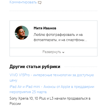
Комментировать
Митя Иванов
Люблю фотографировать и на
фотоаппараты, и на смартфоны.
Ведь лучшая камера - это та,
Автор курсов и эксперт
которая всегда с собой.
Развернуть
Fotoshkola.net
Другие статьи рубрики
VIVO V15Pro - интересные технологии за доступную
цену
iPad Air и iPad mini - Анонсы от Apple в преддверии
мероприятия 25 марта
Sony Xperia 10, 10 Plus и L3 начали продаваться в
России