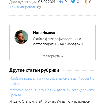
Дата публикации:
06.07.2021
0
0
0
Комментировать
Митя Иванов
Люблю фотографировать и на
фотоаппараты, и на смартфоны.
Ведь лучшая камера - это та,
Автор курсов и эксперт
которая всегда с собой.
Развернуть
Fotoshkola.net
Другие статьи рубрики
MagSafe пришел на Android: Знакомьтесь, MagDart от
realme
motorola edge 20 pro: Новый флагман легендарного
бренда
Яндекс Станция Лайт: Яркая. Умная. С характером.