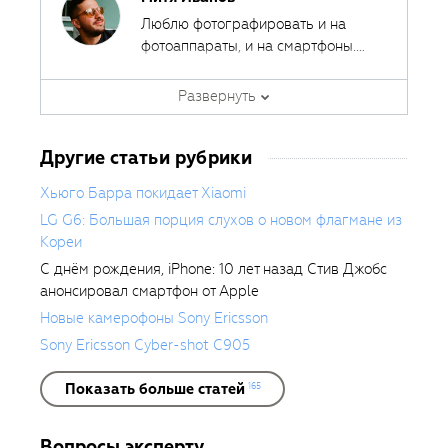
Люблю фотографировать и на
фотоаппараты, и на смартфоны.
Ведь лучшая камера - это та,
Автор курсов и эксперт
которая всегда с собой.
Развернуть
Fotoshkola.net
Другие статьи рубрики
Хьюго Барра покидает Xiaomi
LG G6: Большая порция слухов о новом флагмане из
Кореи
С днём рождения, iPhone: 10 лет назад Стив Джобс
анонсировал смартфон от Apple
Новые камерофоны Sony Ericsson
Sony Ericsson Cyber-shot C905
Показать больше статей
165
Вопросы эксперту