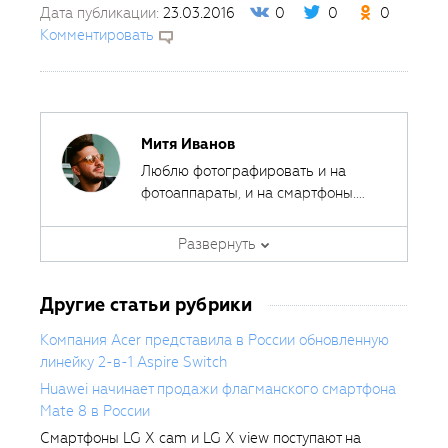
Дата публикации:
23.03.2016
0
0
0
Комментировать
Митя Иванов
Люблю фотографировать и на
фотоаппараты, и на смартфоны.
Ведь лучшая камера - это та,
Автор курсов и эксперт
которая всегда с собой.
Развернуть
Fotoshkola.net
Другие статьи рубрики
Компания Acer представила в России обновленную
линейку 2-в-1 Aspire Switch
Huawei начинает продажи флагманского смартфона
Mate 8 в России
Смартфоны LG X cam и LG X view поступают на