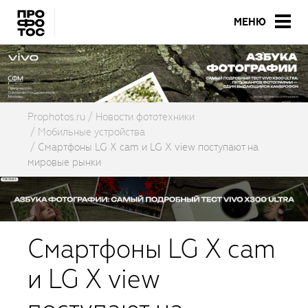
МЕНЮ
Prophotos.ru
Новости фототехники
Мобильные устройства
Смартфоны LG X cam и LG X view поступают на
мировые рынки
Смартфоны LG X cam
и LG X view