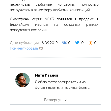
переживать любимые концерты, полностью
погружаясь в атмосферу любимых композиций.
Смартфоны серии NEX3 появятся в продаже в
ближайшие месяцы на основных рынках
присутствия компании.
Дата публикации:
16.09.2019
0
0
0
Комментировать
Митя Иванов
Люблю фотографировать и на
фотоаппараты, и на смартфоны.
Ведь лучшая камера - это та,
Автор курсов и эксперт
которая всегда с собой.
Развернуть
Fotoshkola.net