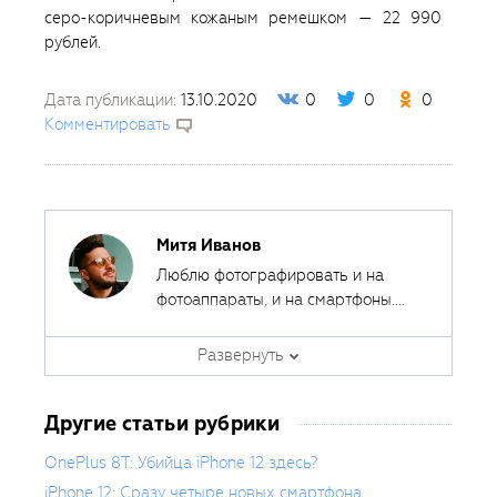
серо-коричневым кожаным ремешком — 22 990
рублей.
Дата публикации:
13.10.2020
0
0
0
Комментировать
Митя Иванов
Люблю фотографировать и на
фотоаппараты, и на смартфоны.
Ведь лучшая камера - это та,
Автор курсов и эксперт
которая всегда с собой.
Развернуть
Fotoshkola.net
Другие статьи рубрики
OnePlus 8T: Убийца iPhone 12 здесь?
iPhone 12: Сразу четыре новых смартфона