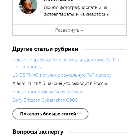
Люблю фотографировать и на
фотоаппараты, и на смартфоны.
Ведь лучшая камера - это та,
Автор курсов и эксперт
которая всегда с собой.
Развернуть
Fotoshkola.net
Другие статьи рубрики
Новые смартфоны Vivo получат выдвижную 32-Мп
селфи-камеру
LG G8 ThinQ получит фронтальную ToF-камеру
Xiaomi Mi MIX 3 наконец-то выходит в России
Новые камерофоны Sony Ericsson
Sony Ericsson Cyber-shot C905
Показать больше статей
413
Вопросы эксперту