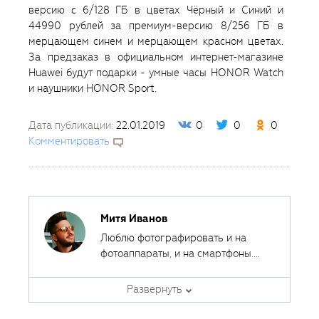
версию с 6/128 ГБ в цветах Чёрный и Синий и
44990 рублей за премиум-версию 8/256 ГБ в
мерцающем синем и мерцающем красном цветах.
За предзаказ в официальном интернет-магазине
Huawei будут подарки - умные часы HONOR Watch
и наушники HONOR Sport.
Дата публикации:
22.01.2019
0
0
0
Комментировать
Митя Иванов
Люблю фотографировать и на
фотоаппараты, и на смартфоны.
Ведь лучшая камера - это та,
Автор курсов и эксперт
которая всегда с собой.
Развернуть
Fotoshkola.net