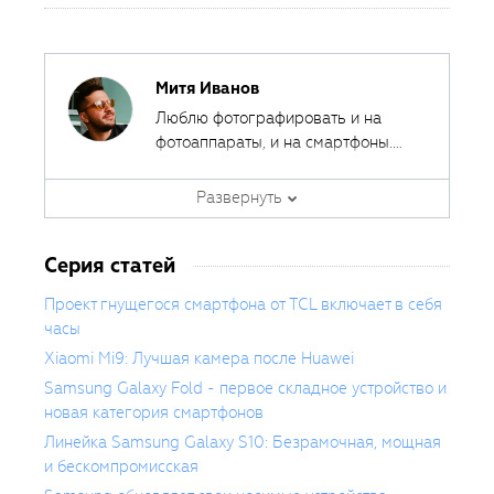
Митя Иванов
Люблю фотографировать и на
фотоаппараты, и на смартфоны.
Ведь лучшая камера - это та,
Автор курсов и эксперт
которая всегда с собой.
Развернуть
Fotoshkola.net
Серия статей
Проект гнущегося смартфона от TCL включает в себя
часы
Xiaomi Mi9: Лучшая камера после Huawei
Samsung Galaxy Fold - первое складное устройство и
новая категория смартфонов
Линейка Samsung Galaxy S10: Безрамочная, мощная
и бескомпромисская