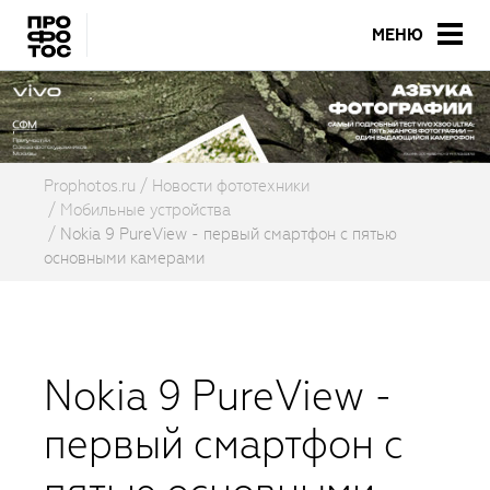
МЕНЮ
Prophotos.ru
Новости фототехники
Мобильные устройства
Nokia 9 PureView - первый смартфон с пятью
основными камерами
Nokia 9 PureView -
первый смартфон с