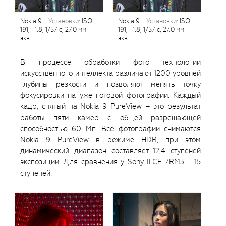
Nokia 9
установки:
ISO
Nokia 9
установки:
ISO
191, F1.8, 1/57 с, 27.0 мм
191, F1.8, 1/57 с, 27.0 мм
экв.
экв.
В процессе обработки фото технологии
искусственного интеллекта различают 1200 уровней
глубины резкости и позволяют менять точку
фокусировки на уже готовой фотографии. Каждый
кадр, снятый на Nokia 9 PureView – это результат
работы пяти камер с общей разрешающей
способностью 60 Мп. Все фотографии снимаются
Nokia 9 PureView в режиме HDR, при этом
динамический диапазон составляет 12,4 ступеней
экспозиции. Для сравнения у Sony ILCE-7RM3 - 15
ступеней.