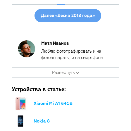
Далее «Весна 2018 года»
Митя Иванов
Люблю фотографировать и на
фотоаппараты, и на смартфоны.
Ведь лучшая камера - это та,
Автор курсов и эксперт
которая всегда с собой.
Развернуть
Fotoshkola.net
Устройства в статье:
Xiaomi Mi A1 64GB
Nokia 8