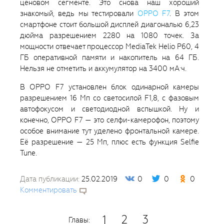
ценовом сегменте. Это снова наш хороший
знакомый, ведь мы тестировали
OPPO F7
. В этом
смартфоне стоит большой дисплей диагональю 6,23
дюйма разрешением 2280 на 1080 точек. За
мощности отвечает процессор MediaTek Helio P60, 4
ГБ оперативной памяти и накопитель на 64 ГБ.
Нельзя не отметить и аккумулятор на 3400 мА·ч.
В OPPO F7 установлен блок одинарной камеры
разрешением 16 Мп со светосилой F1,8, с фазовым
автофокусом и светодиодной вспышкой. Ну и
конечно, OPPO F7 — это селфи-камерофон, поэтому
особое внимание тут уделено фронтальной камере.
Её разрешение — 25 Мп, плюс есть функция Selfie
Tune.
Дата публикации:
25.02.2019
0
0
0
Комментировать
2
3
1
Главы: