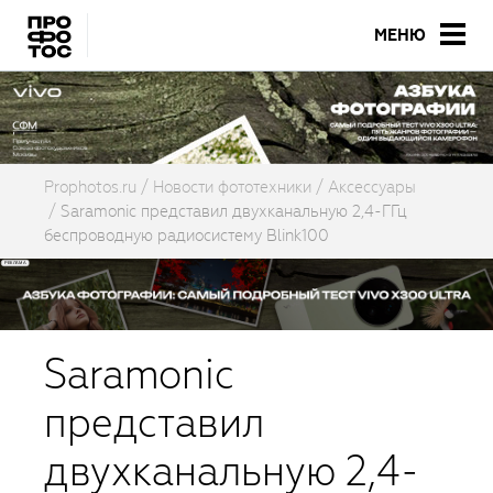
МЕНЮ
Prophotos.ru
Новости фототехники
Аксессуары
Saramonic представил двухканальную 2,4-ГГц
беспроводную радиосистему Blink100
Saramonic
представил
двухканальную 2,4-