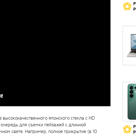
Р
р
з высококачественного японского стекла с HD
 очередь для съемки пейзажей с длинной
Р
чном свете. Например, полное прикрытие (в 10
р