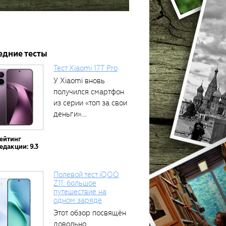
едние тесты
Тест Xiaomi 17T Pro
У Xiaomi вновь
получился смартфон
из серии «топ за свои
деньги»....
ейтинг
едакции: 9.3
Полевой тест iQOO
Z11: большое
путешествие на
одном заряде
Этот обзор посвящён
довольно