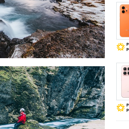
Р
р
Р
р