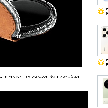
Р
р
Р
р
ление о том, на что способен фильтр Syrp Super