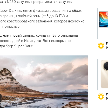
ка в 1/250 секунды превратится в 4 секунды.
Super Dark является фиксация вращения на обоих
а границы рабочей зоны (от 5 до 10 EV) и
ого крестообразного затенения, которое возможно
 плотностью.
полезен новый фильтр, компания Syrp отправила
 девять дней в Исландию. Вот некоторые из
Р
ра Syrp Super Dark:
р
Р
р