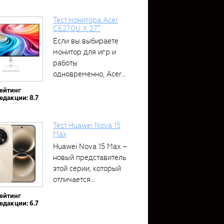
Тест монитора Acer
CE270U X 27″
Если вы выбираете
монитор для игр и
работы
одновременно, Acer
CE270U...
ейтинг
едакции: 8.7
Тест Huawei Nova 15
Max
Huawei Nova 15 Max –
новый представитель
этой серии, который
отличается...
ейтинг
едакции: 6.7