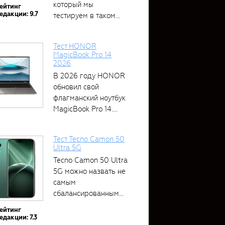
который мы
ейтинг
едакции: 9.7
тестируем в таком...
Тест HONOR
MagicBook Pro 14
2026
В 2026 году HONOR
обновил свой
флагманский ноутбук
MagicBook Pro 14....
Тест Tecno Camon 50
Ultra 5G
Tecno Camon 50 Ultra
5G можно назвать не
самым
сбалансированным
устройством....
ейтинг
едакции: 7.3