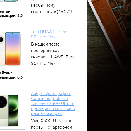
необычному
ейтинг
смартфону. iQOO Z11
едакции: 8.3
оснащён встроенным
аккумулятором...
Тест HUAWEI Pura
90s Pro Max
В нашем тесте
проверим, как
снимает HUAWEI Pura
90s Pro Max...
ейтинг
едакции: 8.3
Азбука фотографии.
Самый подробный
тест vivo X300 Ultra с
примерами снимков в
разных жанрах
Vivo X300 Ultra стал
первым смартфоном,