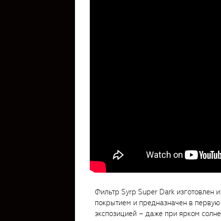
Фильтр Syrp Super Dark изготовлен и
покрытием и предназначен в первую
экспозицией – даже при ярком солне