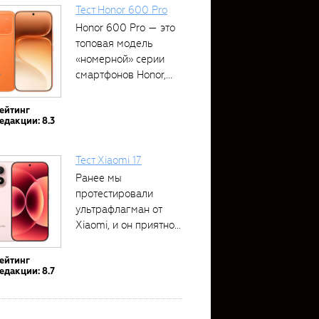
Тест Honor 600 Pro
Honor 600 Pro — это
топовая модель
«номерной» серии
смартфонов Honor,...
ейтинг
едакции: 8.3
Тест Xiaomi 17
Ранее мы
протестировали
ультрафлагман от
Xiaomi, и он приятно
удивил своими...
ейтинг
едакции: 8.7