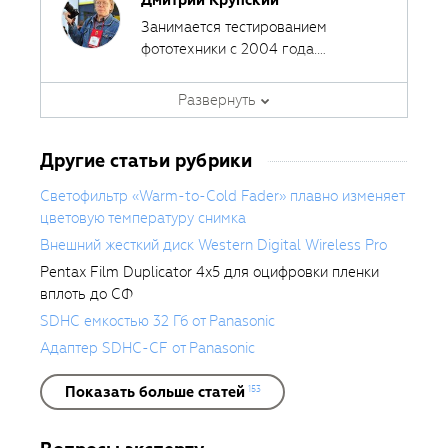
Дмитрий Крупский
Занимается тестированием
фототехники с 2004 года.
Сотрудничал с различными
печатными и интернет-изданиями,
Развернуть
за эти годы сделал около 400
обзоров фототехники.
Другие статьи рубрики
Светофильтр «Warm-to-Cold Fader» плавно изменяет
цветовую температуру снимка
Внешний жесткий диск Western Digital Wireless Pro
Pentax Film Duplicator 4x5 для оцифровки пленки
вплоть до СФ
SDHC емкостью 32 Гб от Panasonic
Адаптер SDHC-CF от Panasonic
Показать больше статей
153