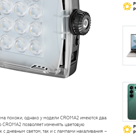
Р
р
а похожи, однако у модели CROMA2 имеются два
 что CROMA2 позволяет изменять цветовую
Р
к с дневным светом, так и с лампами накаливания –
р