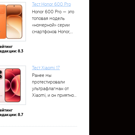
Тест Honor 600 Pro
Honor 600 Pro — это
топовая модель
«номерной» серии
смартфонов Honor,...
ейтинг
едакции: 8.3
Тест Xiaomi 17
Ранее мы
протестировали
ультрафлагман от
Xiaomi, и он приятно
удивил своими...
ейтинг
едакции: 8.7