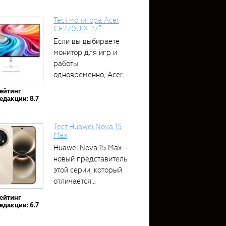
Тест монитора Acer
CE270U X 27″
Если вы выбираете
монитор для игр и
работы
одновременно, Acer
CE270U...
ейтинг
едакции: 8.7
Тест Huawei Nova 15
Max
Huawei Nova 15 Max –
новый представитель
этой серии, который
отличается...
ейтинг
едакции: 6.7