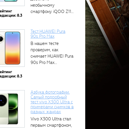
необычному
ейтинг
смартфону. iQOO Z11
едакции: 8.3
оснащён встроенным
аккумулятором...
Тест HUAWEI Pura
90s Pro Max
В нашем тесте
проверим, как
снимает HUAWEI Pura
90s Pro Max...
ейтинг
едакции: 8.3
Азбука фотографии.
Самый подробный
тест vivo X300 Ultra с
примерами снимков в
разных жанрах
Vivo X300 Ultra стал
первым смартфоном,