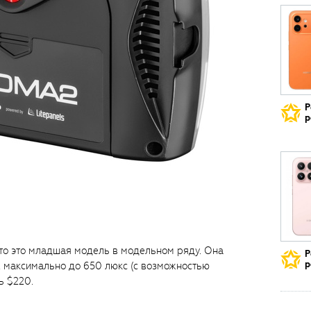
Р
р
 то это младшая модель в модельном ряду. Она
Р
р
, максимально до 650 люкс (с возможностью
ь $220.