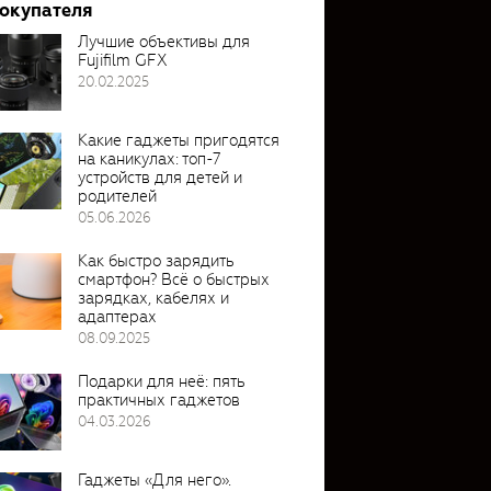
покупателя
Лучшие объективы для
Fujifilm GFX
20.02.2025
Какие гаджеты пригодятся
на каникулах: топ-7
устройств для детей и
родителей
05.06.2026
Как быстро зарядить
смартфон? Всё о быстрых
зарядках, кабелях и
адаптерах
08.09.2025
Подарки для неё: пять
практичных гаджетов
04.03.2026
Гаджеты «Для него».