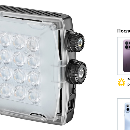
Посл
Р
р