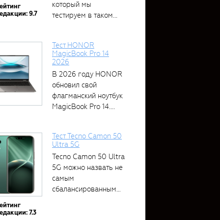
который мы
ейтинг
едакции: 9.7
тестируем в таком...
Тест HONOR
MagicBook Pro 14
2026
В 2026 году HONOR
обновил свой
флагманский ноутбук
MagicBook Pro 14....
Тест Tecno Camon 50
Ultra 5G
Tecno Camon 50 Ultra
5G можно назвать не
самым
сбалансированным
устройством....
ейтинг
едакции: 7.3