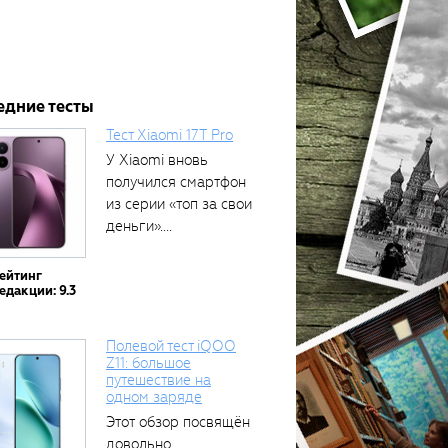
едние тесты
Тест Xiaomi 17T Pro
У Xiaomi вновь
получился смартфон
из серии «топ за свои
деньги»....
ейтинг
едакции: 9.3
Полевой тест iQOO
Z11: большое
путешествие на
одном заряде
Этот обзор посвящён
довольно