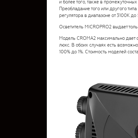
и более того, также в промежуточны
Преобладание того или другого тип
регулятора в диапазоне от 3100К до
Осветитель MICROPRO2 выдает тольк
Модель CROMA2 максимально дает с
люкс. В обоих случаях есть возможн
100% до 1%. Стоимость моделей соста