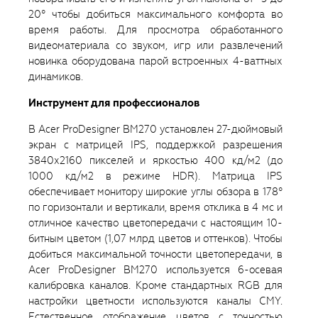
20° чтобы добиться максимального комфорта во
время работы. Для просмотра обработанного
видеоматериала со звуком, игр или развлечений
новинка оборудована парой встроенных 4-ваттных
динамиков.
Инструмент для профессионалов
В Acer ProDesigner BM270 установлен 27-дюймовый
экран с матрицей IPS, поддержкой разрешения
3840х2160 пикселей и яркостью 400 кд/м2 (до
1000 кд/м2 в режиме HDR). Матрица IPS
обеспечивает монитору широкие углы обзора в 178°
по горизонтали и вертикали, время отклика в 4 мс и
отличное качество цветопередачи с настоящим 10-
битным цветом (1,07 млрд цветов и оттенков). Чтобы
добиться максимальной точности цветопередачи, в
Acer ProDesigner BM270 используется 6-осевая
калибровка каналов. Кроме стандартных RGB для
настройки цветности используются каналы CMY.
Естественное отображение цветов с точностью