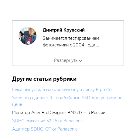
Дмитрий Крупский
Занимается тестированием
фототехники с 2004 года.
Сотрудничал с различными
печатными и интернет-изданиями,
Развернуть
за эти годы сделал около 400
обзоров фототехники.
Другие статьи рубрики
Leica выпустила макросъёмочную линзу Elpro 52
Samsung сделает 4-терабайтные SSD доступными по
цене
Монитор Acer ProDesigner BM270 – в России
SDHC емкостью 32 Гб от Panasonic
Адаптер SDHC-CF от Panasonic