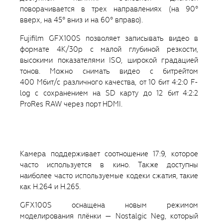
поворачивается в трех направлениях (на 90°
вверх, на 45° вниз и на 60° вправо).
Fujifilm GFX100S позволяет записывать видео в
формате 4K/30p с малой глубиной резкости,
высокими показателями ISO, широкой градацией
тонов. Можно снимать видео с битрейтом
400 Мбит/с различного качества, от 10 бит 4:2:0 F-
log с сохранением на SD карту до 12 бит 4:2:2
ProRes RAW через порт HDMI.
Камера поддерживает соотношение 17:9, которое
часто используется в кино. Также доступны
наиболее часто используемые кодеки сжатия, такие
как H.264 и H.265.
GFX100S оснащена новым режимом
моделирования плёнки — Nostalgic Neg, который