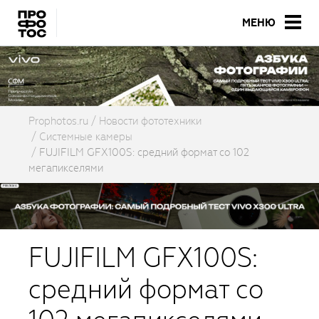
МЕНЮ
Prophotos.ru
Новости фототехники
Системные камеры
FUJIFILM GFX100S: средний формат со 102
мегапикселями
FUJIFILM GFX100S:
средний формат со