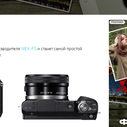
изводителя
NEX-F3
и станет самой простой
.