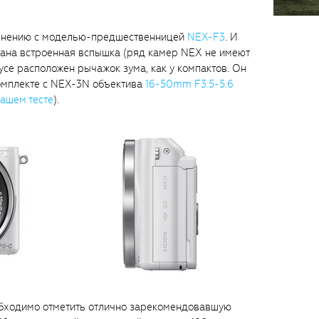
авнению с моделью-предшественницей
NEX-F3
. И
ятана встроенная вспышка (ряд камер NEX не имеют
усе расположен рычажок зума, как у компактов. Он
омплекте с NEX-3N объектива
16-50mm F3.5-5.6
ашем тесте
).
обходимо отметить отлично зарекомендовавшую