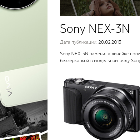
Sony NEX-3N
Дата публикации:
20.02.2013
Sony NEX-3N заменит в линейке про
беззеркалкой в модельном ряду Sony