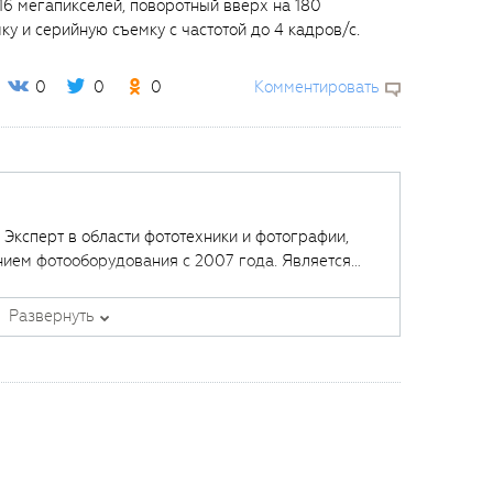
6 мегапикселей, поворотный вверх на 180
ку и серийную съемку с частотой до 4 кадров/с.
0
0
0
Комментировать
. Эксперт в области фототехники и фотографии,
нием фотооборудования с 2007 года. Является
щих курсов в
Fotoshkola.net
.
Развернуть