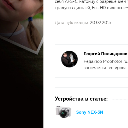
себя APS-C матрицу с разрешением 1
градусов дисплей, Full HD видеосъем
Дата публикации:
20.02.2013
Георгий Полицарнов
Редактор Prophotos.ru
занимается тестирова
автором ряда обучаю
Устройства в статье:
Sony NEX-3N