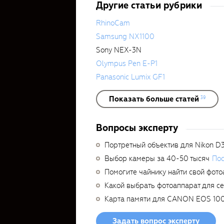
Другие статьи рубрики
RhinoCam
Samsung NX1100
Sony NEX-3N
Olympus Pen E-P1
Panasonic Lumix GF1
Показать больше статей
39
Вопросы эксперту
Портретный объектив для Nikon D
Выбор камеры за 40-50 тысяч
Пос
Помогите чайнику найти свой фото
Какой выбрать фотоаппарат для с
Карта памяти для CANON EOS 10
Задать вопрос эксперту