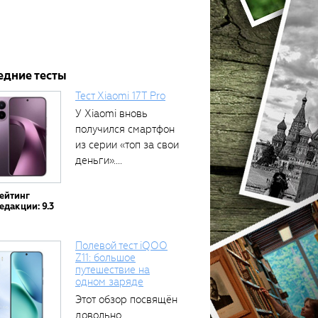
едние тесты
Тест Xiaomi 17T Pro
У Xiaomi вновь
получился смартфон
из серии «топ за свои
деньги»....
ейтинг
едакции: 9.3
Полевой тест iQOO
Z11: большое
путешествие на
одном заряде
Этот обзор посвящён
довольно