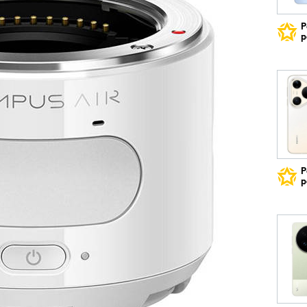
Р
р
Р
р