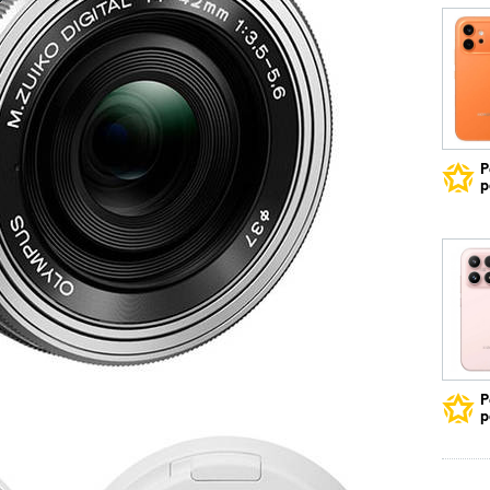
Р
р
Р
р