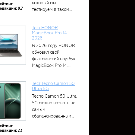
который мы
ейтинг
едакции: 9.7
тестируем в таком...
Тест HONOR
MagicBook Pro 14
2026
В 2026 году HONOR
обновил свой
флагманский ноутбук
MagicBook Pro 14....
Тест Tecno Camon 50
Ultra 5G
Tecno Camon 50 Ultra
5G можно назвать не
самым
сбалансированным
устройством....
ейтинг
едакции: 7.3