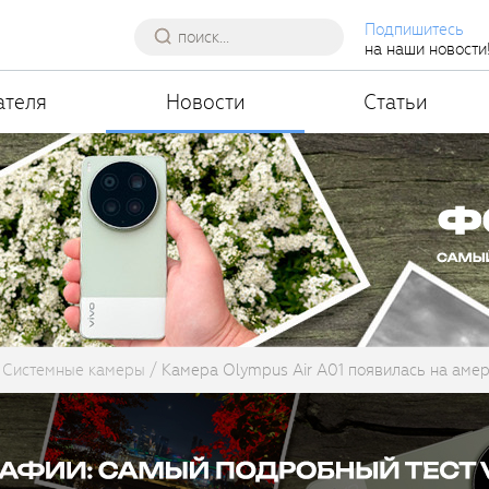
Подпишитесь
на наши новости
ателя
Новости
Статьи
Системные камеры
Камера Olympus Air A01 появилась на аме