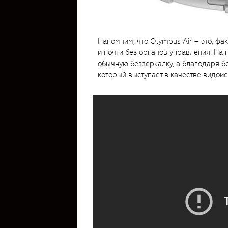
Напомним, что Olympus Air – это, фа
и почти без органов управления. На 
обычную беззеркалку, а благодаря б
который выступает в качестве видоис