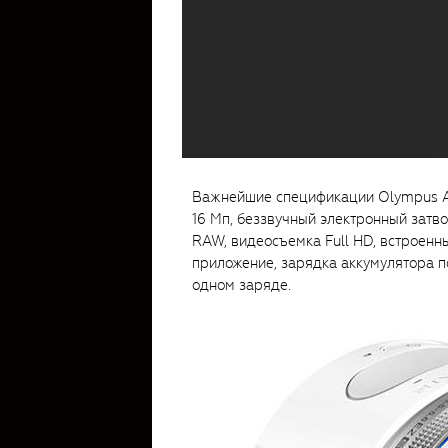
Важнейшие спецификации Olympus A
16 Мп, беззвучный электронный затв
RAW, видеосъемка Full HD, встроенны
приложение, зарядка аккумулятора п
одном заряде.