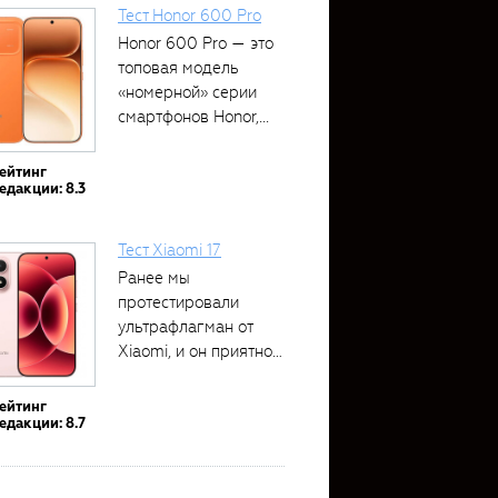
Тест Honor 600 Pro
Honor 600 Pro — это
топовая модель
«номерной» серии
смартфонов Honor,...
ейтинг
едакции: 8.3
Тест Xiaomi 17
Ранее мы
протестировали
ультрафлагман от
Xiaomi, и он приятно
удивил своими...
ейтинг
едакции: 8.7