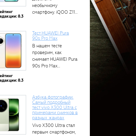
необычному
ейтинг
смартфону. iQOO Z11
едакции: 8.3
оснащён встроенным
аккумулятором...
Тест HUAWEI Pura
90s Pro Max
В нашем тесте
проверим, как
снимает HUAWEI Pura
90s Pro Max...
ейтинг
едакции: 8.3
Азбука фотографии.
Самый подробный
тест vivo X300 Ultra с
примерами снимков в
разных жанрах
Vivo X300 Ultra стал
первым смартфоном,