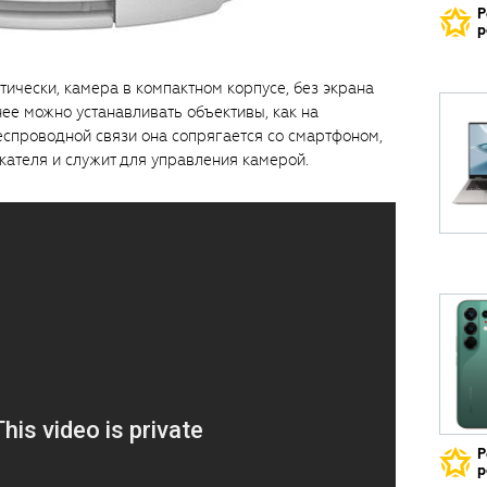
Р
р
ктически, камера в компактном корпусе, без экрана
нее можно устанавливать объективы, как на
еспроводной связи она сопрягается со смартфоном,
кателя и служит для управления камерой.
Р
р