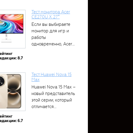
Тест монитора Acer
CE270U X 27″
Если вы выбираете
монитор для игр и
работы
одновременно, Acer
CE270U...
ейтинг
едакции: 8.7
Тест Huawei Nova 15
Max
Huawei Nova 15 Max –
новый представитель
этой серии, который
отличается...
ейтинг
едакции: 6.7