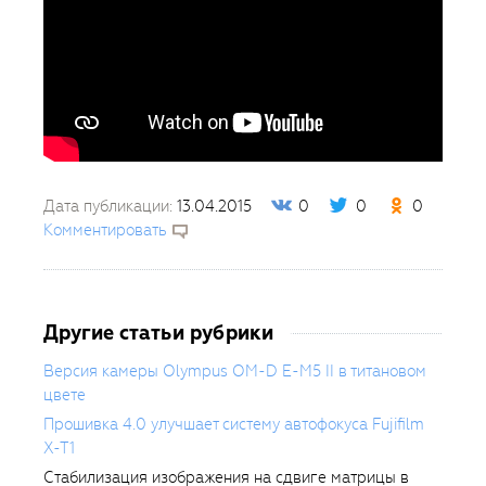
Дата публикации:
13.04.2015
0
0
0
Комментировать
Другие статьи рубрики
Версия камеры Olympus OM-D E-M5 II в титановом
цвете
Прошивка 4.0 улучшает систему автофокуса Fujifilm
X-T1
Стабилизация изображения на сдвиге матрицы в