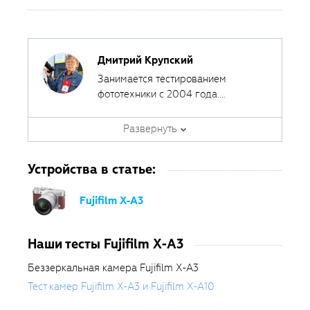
Дмитрий Крупский
Занимается тестированием
фототехники с 2004 года.
Сотрудничал с различными
печатными и интернет-изданиями,
Развернуть
за эти годы сделал около 400
обзоров фототехники.
Устройства в статье:
Fujifilm X-A3
Наши тесты Fujifilm X-A3
Беззеркальная камера Fujifilm X-A3
Тест камер Fujifilm X-A3 и Fujifilm X-A10