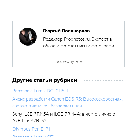
Георгий Полицарнов
Редактор Prophotos.ru. Эксперт в
области фототехники и фотографии,
занимается тестированием
фотооборудования с 2007 года.
Развернуть
Является автором ряда обучающих
курсов в
Fotoshkola.net
.
Другие статьи рубрики
Panasonic Lumix DC-GH5 II
Анонс разработки Canon EOS R3: Высокоскоростная,
сверхотзывчивая, беззеркальная
Sony ILCE-7RM3A и ILCE-7RM4A: в чем отличие от
A7R III и A7R IV?
Olympus Pen E-P1