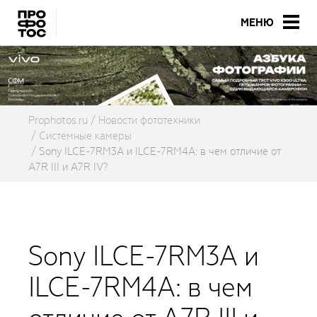
МЕНЮ
Prophotos.ru
Новости фототехники
Системные камеры
Sony ILCE-7RM3A и ILCE-7RM4A: в чем отличие от
A7R III и A7R IV?
Sony ILCE-7RM3A и
ILCE-7RM4A: в чем