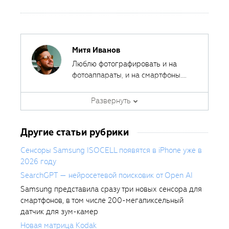
Митя Иванов
Люблю фотографировать и на
фотоаппараты, и на смартфоны.
Ведь лучшая камера - это та,
Автор курсов и эксперт
которая всегда с собой.
Развернуть
Fotoshkola.net
Другие статьи рубрики
Сенсоры Samsung ISOCELL появятся в iPhone уже в
2026 году
SearchGPT — нейросетевой поисковик от Open AI
Samsung представила сразу три новых сенсора для
смартфонов, в том числе 200-мегапиксельный
датчик для зум-камер
Новая матрица Kodak