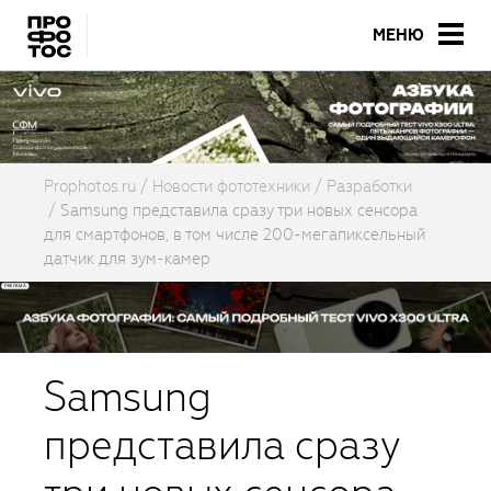
МЕНЮ
Prophotos.ru
Новости фототехники
Разработки
Samsung представила сразу три новых сенсора
для смартфонов, в том числе 200-мегапиксельный
датчик для зум-камер
Samsung
представила сразу