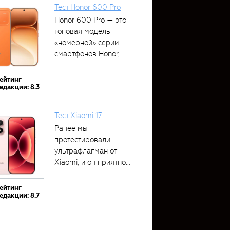
Тест Honor 600 Pro
Honor 600 Pro — это
топовая модель
«номерной» серии
смартфонов Honor,...
ейтинг
едакции: 8.3
Тест Xiaomi 17
Ранее мы
протестировали
ультрафлагман от
Xiaomi, и он приятно
удивил своими...
ейтинг
едакции: 8.7