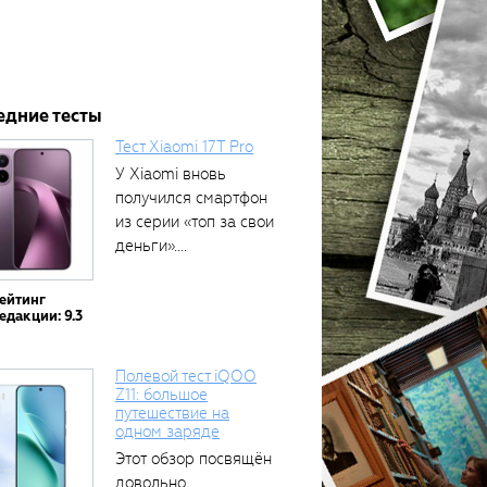
едние тесты
Тест Xiaomi 17T Pro
У Xiaomi вновь
получился смартфон
из серии «топ за свои
деньги»....
ейтинг
едакции: 9.3
Полевой тест iQOO
Z11: большое
путешествие на
одном заряде
Этот обзор посвящён
довольно