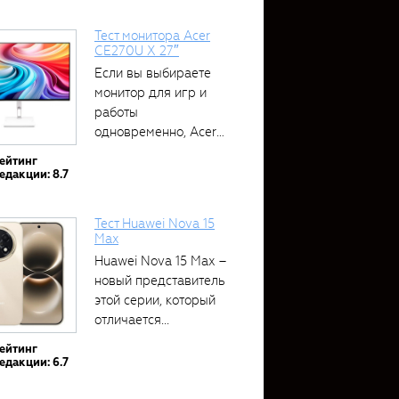
Тест монитора Acer
CE270U X 27″
Если вы выбираете
монитор для игр и
работы
одновременно, Acer
CE270U...
ейтинг
едакции: 8.7
Тест Huawei Nova 15
Max
Huawei Nova 15 Max –
новый представитель
этой серии, который
отличается...
ейтинг
едакции: 6.7