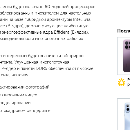
коления будет включать 60 моделей процессоров.
азблокированным множителем для настольных
ми на базе гибридной архитектуры Intel. Эта
ance (P-ядра), демонстрирующие наибольшую
Посл
и энергоэффективные ядра Efficient (E-ядра),
изводительности многопоточных рабочих
м интересным будет значительный прирост
нтента. Улучшенная многопоточная
е P-ядер и памяти DDR5 обеспечивают высокие
ента, включая:
Р
р
актировании фотографий
актировании видео
-моделировании
ногокадровом рендеринге