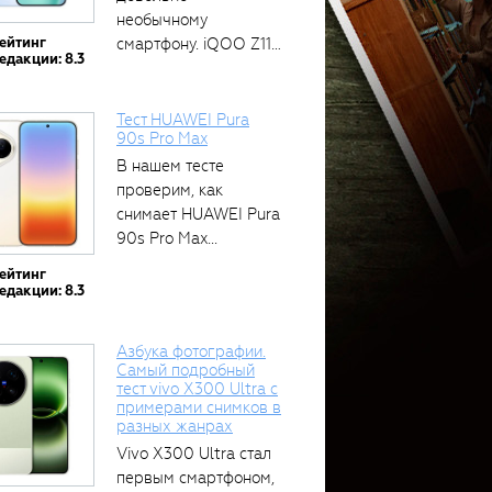
необычному
ейтинг
смартфону. iQOO Z11
едакции: 8.3
оснащён встроенным
аккумулятором...
Тест HUAWEI Pura
90s Pro Max
В нашем тесте
проверим, как
снимает HUAWEI Pura
90s Pro Max...
ейтинг
едакции: 8.3
Азбука фотографии.
Самый подробный
тест vivo X300 Ultra с
примерами снимков в
разных жанрах
Vivo X300 Ultra стал
первым смартфоном,