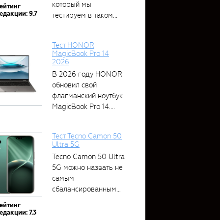
который мы
ейтинг
едакции: 9.7
тестируем в таком...
Тест HONOR
MagicBook Pro 14
2026
В 2026 году HONOR
обновил свой
флагманский ноутбук
MagicBook Pro 14....
Тест Tecno Camon 50
Ultra 5G
Tecno Camon 50 Ultra
5G можно назвать не
самым
сбалансированным
устройством....
ейтинг
едакции: 7.3