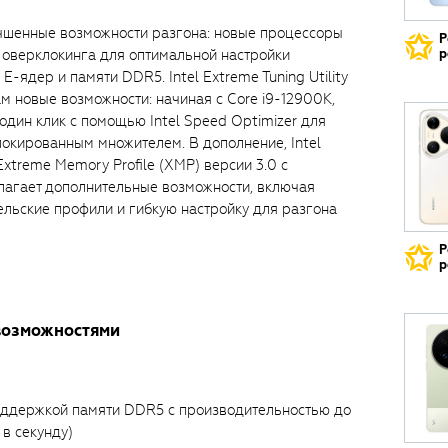
чшенные возможности разгона: новые процессоры
Р
р
 оверклокинга для оптимальной настройки
-ядер и памяти DDR5. Intel Extreme Tuning Utility
рам новые возможности: начиная с Core i9-12900K,
один клик с помощью Intel Speed Optimizer для
локированным множителем. В дополнение, Intel
 Extreme Memory Profile (XMP) версии 3.0 с
агает дополнительные возможности, включая
льские профили и гибкую настройку для разгона
Р
р
возможностями
оддержкой памяти DDR5 с производительностью до
в секунду)