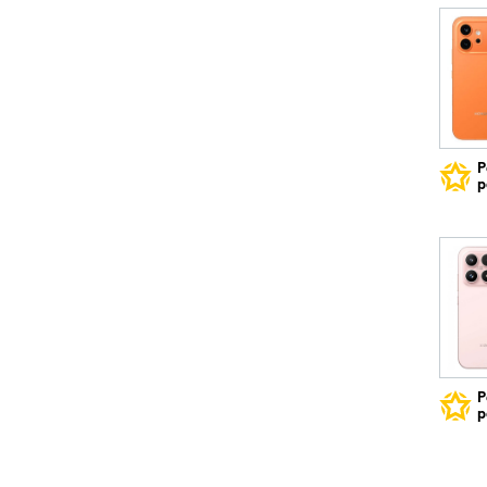
Р
р
Р
р