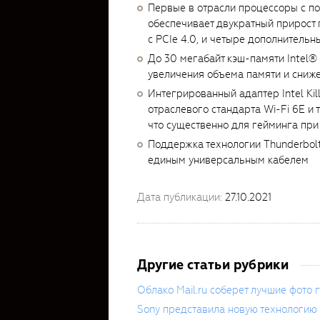
Первые в отрасли процессоры с под
обеспечивает двукратный прирост
с PCIe 4.0, и четыре дополнительн
До 30 мегабайт кэш-памяти Intel® 
увеличения объема памяти и сниж
Интегрированный адаптер Intel Ki
отраслевого стандарта Wi-Fi 6E и
что существенно для гейминга пр
Поддержка технологии Thunderbol
единым универсальным кабелем
Дата публикации:
27.10.2021
Другие статьи рубрики
Облако Mail.ru соберет лучшие фото 
Sony представила новую технологию