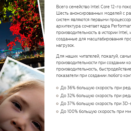
Всего семейство Intel Core 12-го по
Шесть анонсированных моделей с р
систем являются первыми процессора
архитектура сочетает ядра Perform
производительность в истории Intel, 
созданные для масштабирования про
нагрузок.
Для наших читателей, пожалуй, самы
производительности при создании ко
производительность, быстродействи
показатели при создании любого конт
До 36% большую скорость при ред
До 32% большую скорость при ред
До 37% большую скорость при 3D
До 100% большую скорость при м