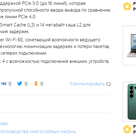
держкой PCIe 5.0 (до 16 линий), которая
Р
р
 пропускной способности ввода-вывода по сравнению
ые линии PCIe 4.0
Smart Cache (L3) и 14 мегабайт кэша L2 для
ения задержек
ller Wi-Fi 6E, сочетающий возможности ведущего
 технологию минимизации задержек и потери пакетов,
и сетевом подключении
t 4 с возможностью подключения внешних устройств
0
0
0
Комментировать
года
Р
 производства многослойных матриц
р