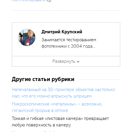
Дмитрий Крупский
Занимается тестированием
фототехники с 2004 года.
Сотрудничал с различными
печатными и интернет-изданиями,
Развернуть
за эти годы сделал около 400
обзоров фототехники.
Другие статьи рубрики
Напечатанный на 3D-принтере объектив настолько
мал, что его можно впрыснуть шприцем
Микроскопические «металинзы» – возможно,
гигантский прорыв в оптике
Тонкая и гибкая «листовая камера» превращает
любую поверхность в камеру