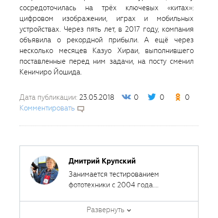
сосредоточилась на трёх ключевых «китах»:
цифровом изображении, играх и мобильных
устройствах. Через пять лет, в 2017 году, компания
объявила о рекордной прибыли. А ещё через
несколько месяцев Казуо Хираи, выполнившего
поставленные перед ним задачи, на посту сменил
Кеничиро Йошида.
Дата публикации:
23.05.2018
0
0
0
Комментировать
Дмитрий Крупский
Занимается тестированием
фототехники с 2004 года.
Сотрудничал с различными
печатными и интернет-изданиями,
Развернуть
за эти годы сделал около 400