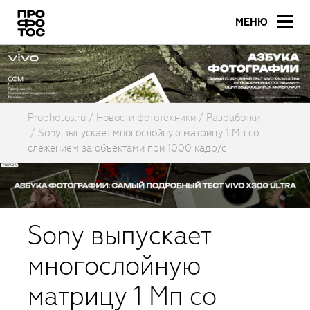
МЕНЮ
Prophotos.ru
Новости фототехники
Разработки
Sony выпускает многослойную матрицу 1 Мп со
слежением за объектами при 1000 кадр/с
Sony выпускает
многослойную
матрицу 1 Мп со