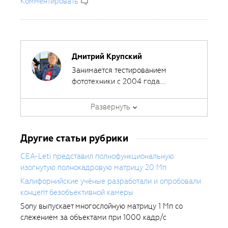
Комментировать
Дмитрий Крупский
Занимается тестированием
фототехники с 2004 года.
Сотрудничал с различными
печатными и интернет-изданиями,
Развернуть
за эти годы сделал около 400
обзоров фототехники.
Другие статьи рубрики
CEA-Leti представил полнофункциональную
изогнутую полнокадровую матрицу 20 Мп
Калифорнийские учёные разработали и опробовали
концепт безобъективной камеры
Sony выпускает многослойную матрицу 1 Мп со
слежением за объектами при 1000 кадр/с