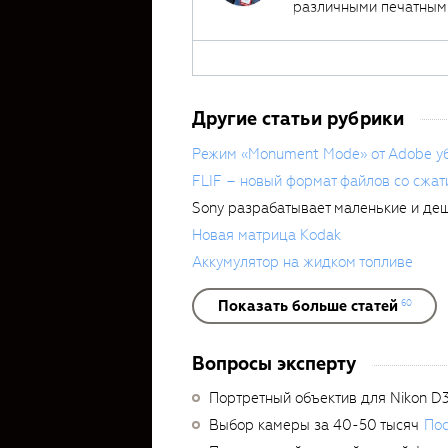
различными печатными
около 400 обзоров фо
Другие статьи рубрики
Режим «Monument Mode» от Adobe уб
FLIF – новый формат файлов со сжат
Sony разрабатывает маленькие и де
Новая матрица Kodak
Аккумулятор на жидком топливе
Показать больше статей
60
Вопросы эксперту
Портретный объектив для Nikon D
Выбор камеры за 40-50 тысяч
Пос