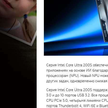
Серия Intel Core Ultra 200S обеспе
приложениях на основе ИИ благода
процессорам (NPU). Новый NPU може
других задач, одновременно снижая 
Серия Intel Core Ultra 200S поддерж
3.0 и до 10 портов USB 3.2. Все про
CPU PCIe 5.0, четырьмя линиями CP
портов Thunderbolt 4, WiFi 6E и Blu