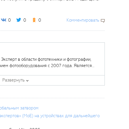
0
0
0
Комментировать
. Эксперт в области фототехники и фотографии,
нием фотооборудования с 2007 года. Является
щих курсов в
Fotoshkola.net
.
Развернуть
лобальным затвором
кспертов» (MoE) на устройствах для дальнейшего