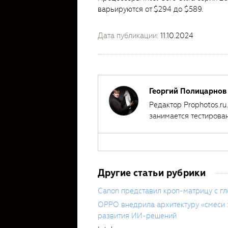
варьируются от $294 до $589.
Дата публикации:
11.10.2024
Георгий Полицарнов
Редактор Prophotos.ru
занимается тестирова
автором ряда обучаю
Другие статьи рубрики
Canon представил кроп-матрицу с г
OPPO внедрила архитектуру «смеси э
развития ИИ-решений