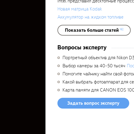
Intel представил десктопные процес
Новая матрица Kodak
Аккумулятор на жидком топливе
Показать больше статей
162
Вопросы эксперту
Портретный объектив для Nikon D
Выбор камеры за 40-50 тысяч
Пос
Помогите чайнику найти свой фото
Какой выбрать фотоаппарат для с
Карта памяти для CANON EOS 10
Задать вопрос эксперту