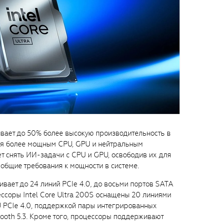
чивает до 50% более высокую производительность в
ря более мощным CPU, GPU и нейтральным
т снять ИИ-задачи с CPU и GPU, освободив их для
общие требования к мощности в системе.
ивает до 24 линий PCIe 4.0, до восьми портов SATA
цессоры Intel Core Ultra 200S оснащены 20 линиями
U PCIe 4.0, поддержкой пары интегрированных
etooth 5.3. Кроме того, процессоры поддерживают