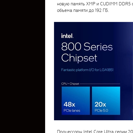
новую память XMP и CUDIMM DDR5 о
объема памяти до 192 ГБ.
Процессоры Intel Core Ultra серии 2