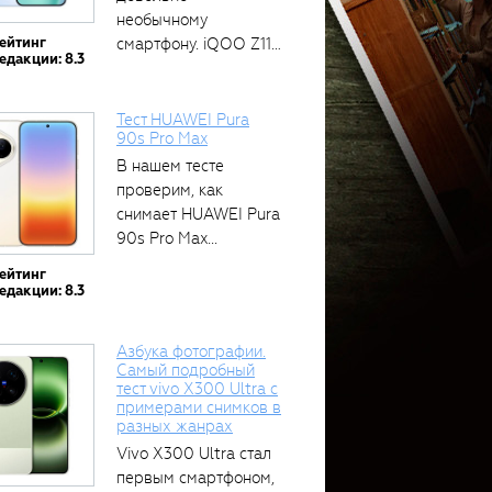
необычному
ейтинг
смартфону. iQOO Z11
едакции: 8.3
оснащён встроенным
аккумулятором...
Тест HUAWEI Pura
90s Pro Max
В нашем тесте
проверим, как
снимает HUAWEI Pura
90s Pro Max...
ейтинг
едакции: 8.3
Азбука фотографии.
Самый подробный
тест vivo X300 Ultra с
примерами снимков в
разных жанрах
Vivo X300 Ultra стал
первым смартфоном,