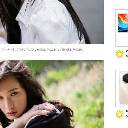
f/1.4 RF. Фото Yuto Senba, модель Haruka Aosaki
Р
р
Р
р