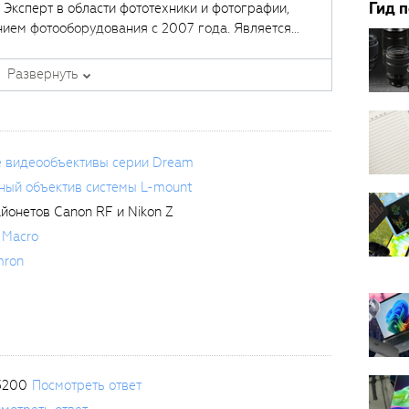
Гид 
. Эксперт в области фототехники и фотографии,
нием фотооборудования с 2007 года. Является
щих курсов в
Fotoshkola.net
.
Развернуть
е видеообъективы серии Dream
тный объектив системы L-mount
айонетов Canon RF и Nikon Z
 Macro
mron
3200
Посмотреть ответ