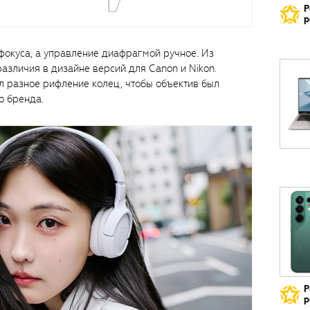
Р
р
офокуса, а управление диафрагмой ручное. Из
азличия в дизайне версий для Canon и Nikon.
л разное рифление колец, чтобы объектив был
о бренда.
Р
р