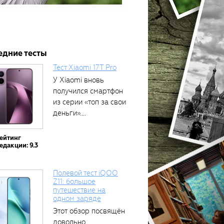
едние тесты
Тест Xiaomi 17T Pro
У Xiaomi вновь
получился смартфон
из серии «топ за свои
деньги»....
ейтинг
едакции: 9.3
Полевой тест iQOO
Z11: большое
путешествие на
одном заряде
Этот обзор посвящён
довольно