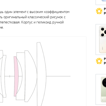
Р
ишь один элемент с высоким коэффициентом
р
ть оригинальный классический рисунок с
епестковая. Корпус и геликоид ручной
ие.
Р
р