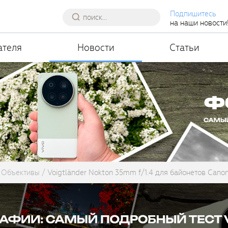
Подпишитесь
на наши новости
ателя
Новости
Статьи
Объективы
Voigtländer Nokton 35mm f/1.4 для байонетов Canon