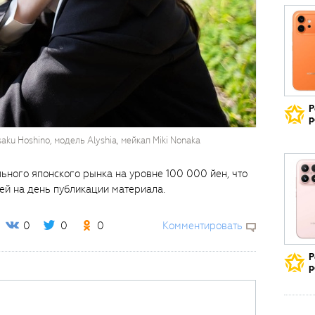
Р
р
aku Hoshino, модель Alyshia, мейкап Miki Nonaka
ьного японского рынка на уровне 100 000 йен, что
ей на день публикации материала.
0
0
0
Комментировать
Р
р