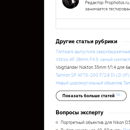
Редактор Prophotos.ru
занимается тестирова
автором ряда обучаю
Другие статьи рубрики
7Artisans выпустила сверхбюджетны
Viltrox AF 28mm F4.5: самый компак
Voigtländer Nokton 35mm f/1.4 для б
Tamron SP AF70-200 F/2,8 Di LD (IF)
Новый широкоугольный объектив Ta
Показать больше статей
703
Вопросы эксперту
Портретный объектив для Nikon D