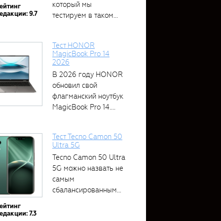
который мы
ейтинг
едакции: 9.7
тестируем в таком...
Тест HONOR
MagicBook Pro 14
2026
В 2026 году HONOR
обновил свой
флагманский ноутбук
MagicBook Pro 14....
Тест Tecno Camon 50
Ultra 5G
Tecno Camon 50 Ultra
5G можно назвать не
самым
сбалансированным
устройством....
ейтинг
едакции: 7.3