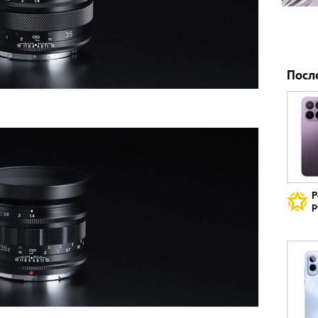
Посл
Р
р