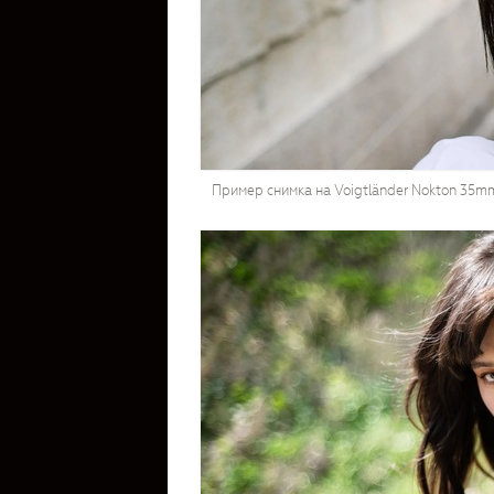
Пример снимка на Voigtländer Nokton 35mm 