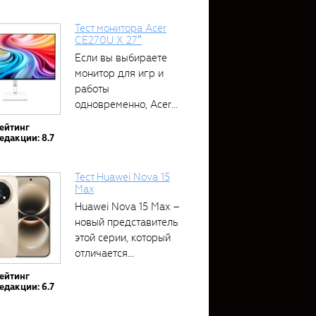
Тест монитора Acer
CE270U X 27″
Если вы выбираете
монитор для игр и
работы
одновременно, Acer
CE270U...
ейтинг
едакции: 8.7
Тест Huawei Nova 15
Max
Huawei Nova 15 Max –
новый представитель
этой серии, который
отличается...
ейтинг
едакции: 6.7