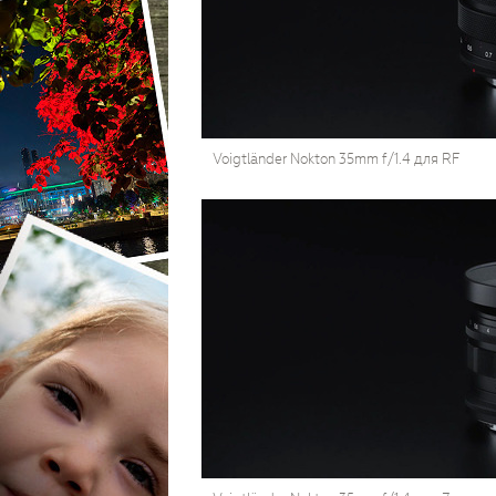
Voigtländer Nokton 35mm f/1.4 для RF