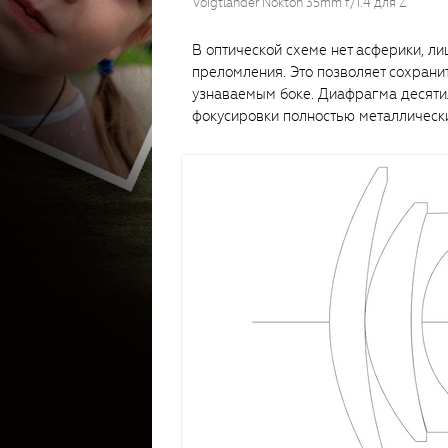
Voigtländer Nokton 35mm f/1.4 для Z
В оптической схеме нет асферики, л
преломления. Это позволяет сохрани
узнаваемым боке. Диафрагма десятил
фокусировки полностью металлическ