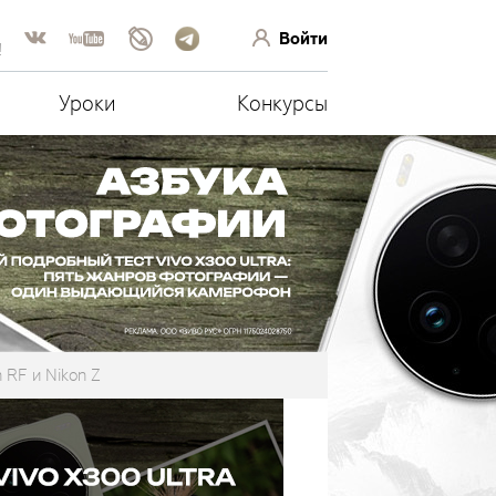
Войти
!
Уроки
Конкурсы
 RF и Nikon Z