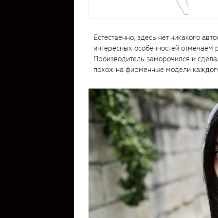
Естественно, здесь нет никакого авт
интересных особенностей отмечаем р
Производитель заморочился и сдела
похож на фирменные модели каждог