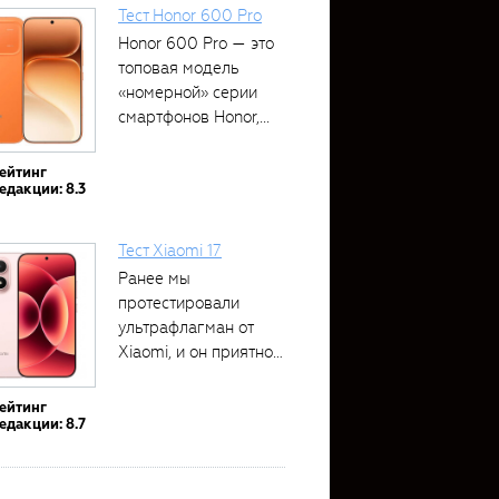
Тест Honor 600 Pro
Honor 600 Pro — это
топовая модель
«номерной» серии
смартфонов Honor,...
ейтинг
едакции: 8.3
Тест Xiaomi 17
Ранее мы
протестировали
ультрафлагман от
Xiaomi, и он приятно
удивил своими...
ейтинг
едакции: 8.7