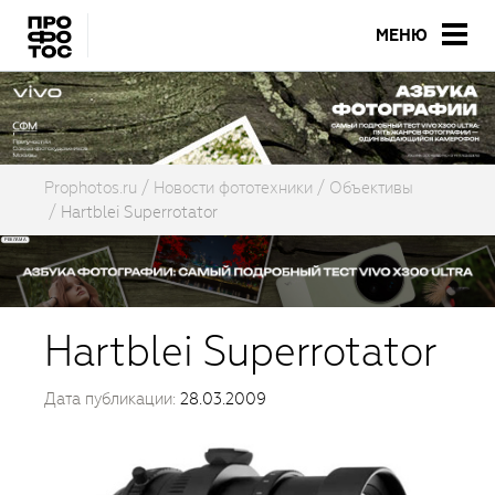
МЕНЮ
Prophotos.ru
Новости фототехники
Объективы
Hartblei Superrotator
Hartblei Superrotator
Дата публикации:
28.03.2009