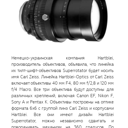
Немецко-украинская компания Hartblei,
производитель объективов, объявила, что линейка
их тилт-шифт-объективов Superrotator будет носить
имя Carl Zeiss. Линейка Hartblei-Optics от Carl Zeiss
включает объективы 40 мм F4, 80 мм f/2,8 и 120 мм
f/4 Macro. Все три объектива будут доступны для
различных креплений, включая Canon EF, Nikon F,
Sony A и Pentax K. Объективы построены на оптике
формата 6x6 с группой линз Carl Zeiss и корпусами
Hartblei. Все они имеют дизайн Hartblei
Superrotator, можно независимо сдвигать и
поворачивать механизм на 360 градусов. По