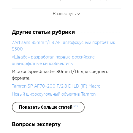
занимается тестированием
фотооборудования с 2007 года.
Развернуть
Является автором ряда обучающих
курсов в
Fotoshkola.net
.
Другие статьи рубрики
7Artisans 85mm f/1.8 AF: автофокусный портретник
$300
«Швабе» разработал первые российские
анаморфотные кинообъективы
Mitakon Speedmaster 80mm f/1.6 для среднего
формата
Tamron SP AF70-200 F/2,8 Di LD (IF) Macro
Новый широкоугольный объектив Tamron
Показать больше статей
553
Вопросы эксперту