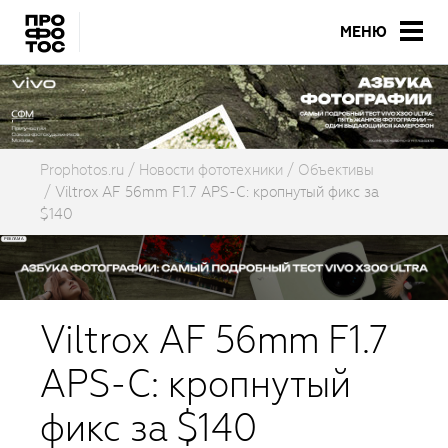
МЕНЮ
Prophotos.ru
Новости фототехники
Объективы
Viltrox AF 56mm F1.7 APS-C: кропнутый фикс за
$140
Viltrox AF 56mm F1.7
APS-C: кропнутый
фикс за $140