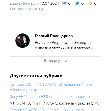
Дата публикации:
10.04.2024
0
0
0
Комментировать
Георгий Полицарнов
Редактор Prophotos.ru. Эксперт в
области фототехники и фотографии,
занимается тестированием
фотооборудования с 2007 года.
Развернуть
Является автором ряда обучающих
курсов в
Fotoshkola.net
.
Другие статьи рубрики
7artisans 50mm F1.4 APS-C Tilt: бюджетный тилт-
объектив для кропа
Sony FE 16-25mm F2.8 G: ещё один компромисс
Viltrox AF 56mm F1.7 APS-C: кропнутый фикс за $140
Tamron SP AF70-200 F/2,8 Di LD (IF) Macro