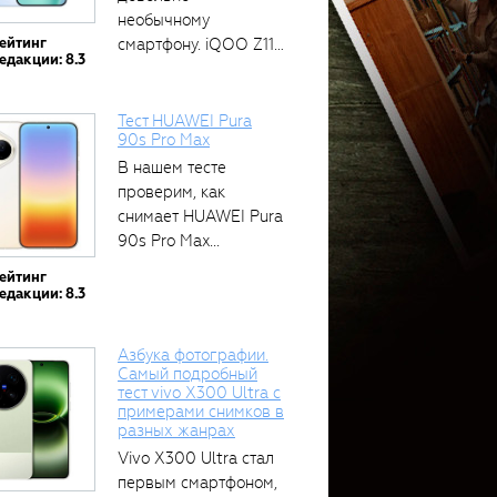
необычному
ейтинг
смартфону. iQOO Z11
едакции: 8.3
оснащён встроенным
аккумулятором...
Тест HUAWEI Pura
90s Pro Max
В нашем тесте
проверим, как
снимает HUAWEI Pura
90s Pro Max...
ейтинг
едакции: 8.3
Азбука фотографии.
Самый подробный
тест vivo X300 Ultra с
примерами снимков в
разных жанрах
Vivo X300 Ultra стал
первым смартфоном,