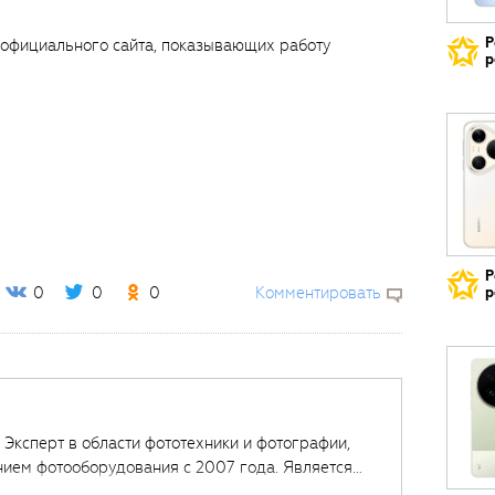
Р
 официального сайта, показывающих работу
р
Р
0
0
0
Комментировать
р
. Эксперт в области фототехники и фотографии,
нием фотооборудования с 2007 года. Является
щих курсов в
Fotoshkola.net
.