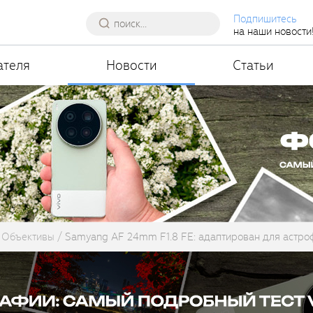
Подпишитесь
на наши новости
ателя
Новости
Статьи
Объективы
Samyang AF 24mm F1.8 FE: адаптирован для астро