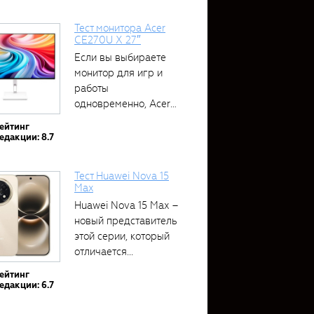
Тест монитора Acer
CE270U X 27″
Если вы выбираете
монитор для игр и
работы
одновременно, Acer
CE270U...
ейтинг
едакции: 8.7
Тест Huawei Nova 15
Max
Huawei Nova 15 Max –
новый представитель
этой серии, который
отличается...
ейтинг
едакции: 6.7