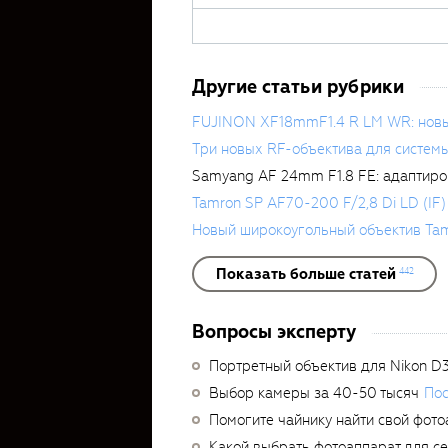
Другие статьи рубрики
FUJINON XF18mmF1.4 R LM WR: новый 
Три новых RF-объектива для систем
Samyang AF 24mm F1.8 FE: адаптиро
Tamron SP AF70-200 F/2,8 Di LD (IF)
Новый широкоугольный объектив Ta
Показать больше статей
442
Вопросы эксперту
Портретный объектив для Nikon D
Выбор камеры за 40-50 тысяч
Пос
Помогите чайнику найти свой фото
Какой выбрать фотоаппарат для с