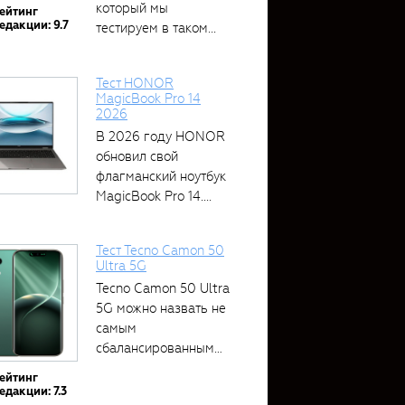
который мы
ейтинг
едакции: 9.7
тестируем в таком...
Тест HONOR
MagicBook Pro 14
2026
В 2026 году HONOR
обновил свой
флагманский ноутбук
MagicBook Pro 14....
Тест Tecno Camon 50
Ultra 5G
Tecno Camon 50 Ultra
5G можно назвать не
самым
сбалансированным
устройством....
ейтинг
едакции: 7.3