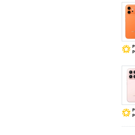
Р
р
Р
р