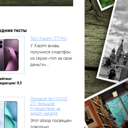
едние тесты
Тест Xiaomi 17T Pro
У Xiaomi вновь
получился смартфон
из серии «топ за свои
деньги»....
ейтинг
едакции: 9.3
Полевой тест iQOO
Z11: большое
путешествие на
одном заряде
Этот обзор посвящён
довольно