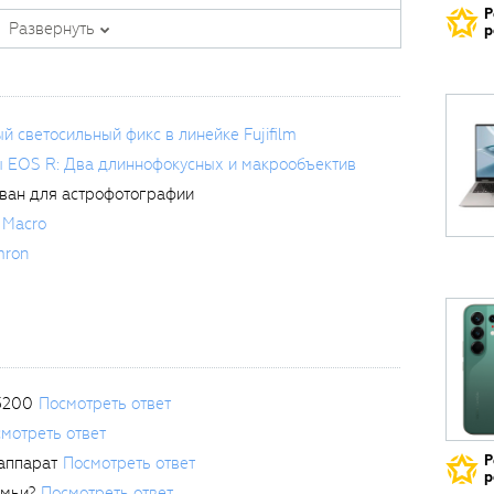
Р
Развернуть
р
светосильный фикс в линейке Fujifilm
ы EOS R: Два длиннофокусных и макрообъектив
ван для астрофотографии
 Macro
mron
3200
Посмотреть ответ
мотреть ответ
Р
аппарат
Посмотреть ответ
р
емьи?
Посмотреть ответ