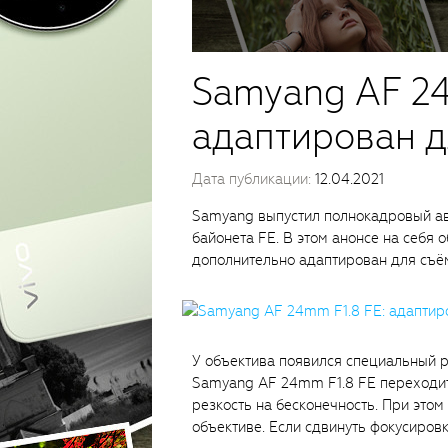
Samyang AF 24
адаптирован д
Дата публикации:
12.04.2021
Samyang выпустил полнокадровый а
байонета FE. В этом анонсе на себя
дополнительно адаптирован для съём
У объектива появился специальный 
Samyang AF 24mm F1.8 FE переходит
резкость на бесконечность. При это
объективе. Если сдвинуть фокусировк