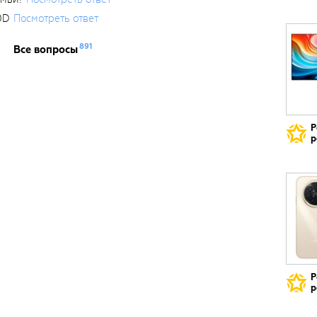
0D
Посмотреть ответ
891
Все вопросы
Р
р
Р
р