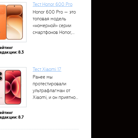
Тест Honor 600 Pro
Honor 600 Pro — это
топовая модель
«номерной» серии
смартфонов Honor,...
ейтинг
едакции: 8.3
Тест Xiaomi 17
Ранее мы
протестировали
ультрафлагман от
Xiaomi, и он приятно
удивил своими...
ейтинг
едакции: 8.7