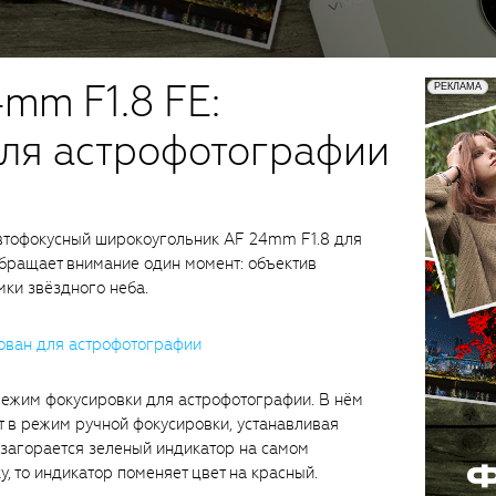
mm F1.8 FE:
ля астрофотографии
втофокусный широкоугольник AF 24mm F1.8 для
 обращает внимание один момент: объектив
ки звёздного неба.
режим фокусировки для астрофотографии. В нём
 в режим ручной фокусировки, устанавливая
м загорается зеленый индикатор на самом
у, то индикатор поменяет цвет на красный.