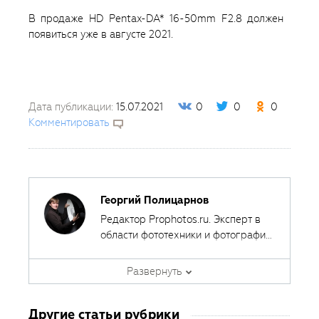
В продаже HD Pentax-DA* 16-50mm F2.8 должен
появиться уже в августе 2021.
Дата публикации:
15.07.2021
0
0
0
Комментировать
Георгий Полицарнов
Редактор Prophotos.ru. Эксперт в
области фототехники и фотографии,
занимается тестированием
фотооборудования с 2007 года.
Развернуть
Является автором ряда обучающих
курсов в
Fotoshkola.net
.
Другие статьи рубрики