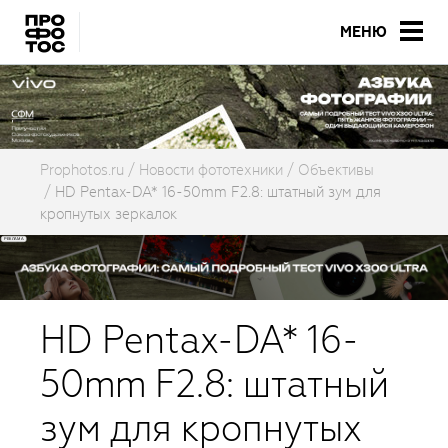
МЕНЮ
Prophotos.ru
Новости фототехники
Объективы
HD Pentax-DA* 16-50mm F2.8: штатный зум для
кропнутых зеркалок
HD Pentax-DA* 16-
50mm F2.8: штатный
зум для кропнутых