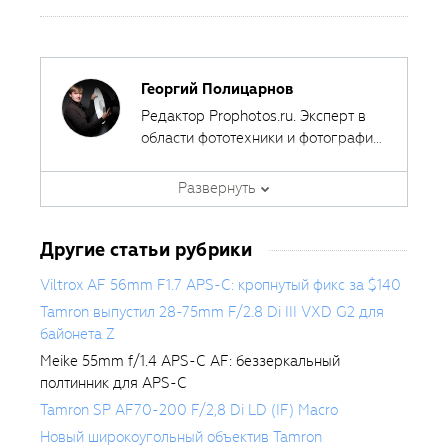
Георгий Полицарнов
Редактор Prophotos.ru. Эксперт в
области фототехники и фотографии,
занимается тестированием
фотооборудования с 2007 года.
Развернуть
Является автором ряда обучающих
курсов в
Fotoshkola.net
.
Другие статьи рубрики
Viltrox AF 56mm F1.7 APS-C: кропнутый фикс за $140
Tamron выпустил 28-75mm F/2.8 Di III VXD G2 для
байонета Z
Meike 55mm f/1.4 APS-C AF: беззеркальный
полтинник для APS-C
Tamron SP AF70-200 F/2,8 Di LD (IF) Macro
Новый широкоугольный объектив Tamron