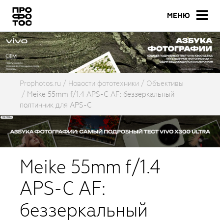
МЕНЮ
Prophotos.ru
Новости фототехники
Объективы
Meike 55mm f/1.4 APS-C AF: беззеркальный
полтинник для APS-C
Meike 55mm f/1.4
APS-C AF:
беззеркальный