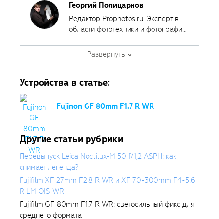
Георгий Полицарнов
Редактор Prophotos.ru. Эксперт в
области фототехники и фотографии,
занимается тестированием
фотооборудования с 2007 года.
Развернуть
Является автором ряда обучающих
курсов в
Fotoshkola.net
.
Устройства в статье:
Fujinon GF 80mm F1.7 R WR
Другие статьи рубрики
Перевыпуск Leica Noctilux-M 50 f/1,2 ASPH: как
снимает легенда?
Fujifilm XF 27mm F2.8 R WR и XF 70-300mm F4-5.6
R LM OIS WR
Fujifilm GF 80mm F1.7 R WR: светосильный фикс для
среднего формата