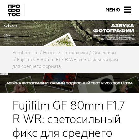
МЕНЮ
Prophotos.ru
Новости фототехники
Объективы
Fujifilm GF 80mm F1.7 R WR: светосильный фикс
для среднего формата
Fujifilm GF 80mm F1.7
R WR: светосильный
фикс для среднего