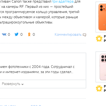
ктивам Canon также представил
три адаптера
для
F на камеры RF. Первый из них — простейший
тся программируемое кольцо управления, третий
ы между объективом и камерой, которые раньше
льтраширокоугольные объективы.
0
0
0
Комментировать
Р
р
нием фототехники с 2004 года. Сотрудничал с
 и интернет-изданиями, за эти годы сделал
тотехники.
Развернуть
Р
р