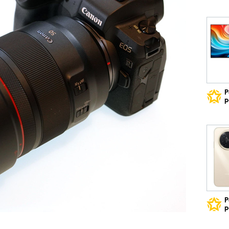
Р
р
Р
р