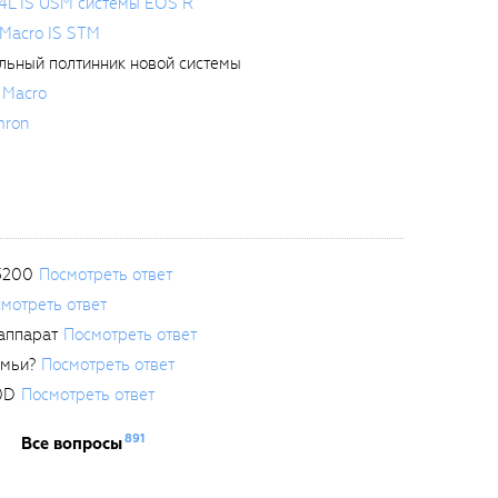
4L IS USM системы EOS R
Macro IS STM
льный полтинник новой системы
 Macro
mron
3200
Посмотреть ответ
мотреть ответ
аппарат
Посмотреть ответ
емьи?
Посмотреть ответ
0D
Посмотреть ответ
891
Все вопросы