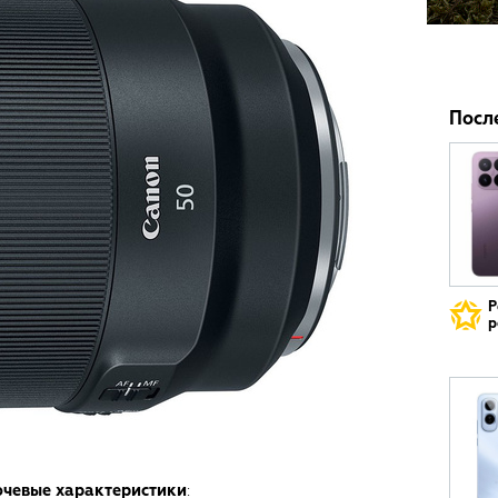
Посл
Р
р
ючевые характеристики
: