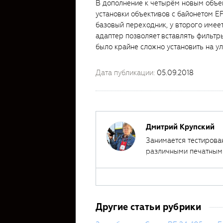
В дополнение к четырём новым объе
установки объективов с байонетом E
базовый переходник, у второго имее
адаптер позволяет вставлять фильтр
было крайне сложно установить на у
Дата публикации:
05.09.2018
Дмитрий Крупский
Занимается тестирова
различными печатными
около 400 обзоров фо
Другие статьи рубрики