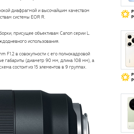
рокой диафрагмой и высочайшим качеством
Р
р
ствам системы EOR R.
борки, присущее объективам Canon серии L.
ждодневного использования.
m F1.2 в совокупности с его полнокадровой
е габариты (диаметр 90 мм, длина 108 мм), а
хема состоит из 15 элементов в 9 группах.
Р
р