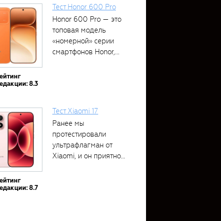
Тест Honor 600 Pro
Honor 600 Pro — это
топовая модель
«номерной» серии
смартфонов Honor,...
ейтинг
едакции: 8.3
Тест Xiaomi 17
Ранее мы
протестировали
ультрафлагман от
Xiaomi, и он приятно
удивил своими...
ейтинг
едакции: 8.7