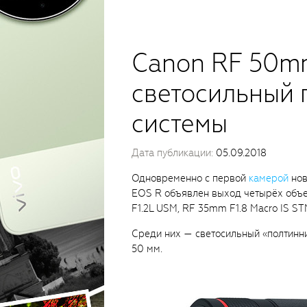
Canon RF 50mm
светосильный 
системы
Дата публикации:
05.09.2018
Одновременно с первой
камерой
нов
EOS R объявлен выход четырёх объ
F1.2L USM, RF 35mm F1.8 Macro IS S
Среди них — светосильный «полтинн
50 мм.