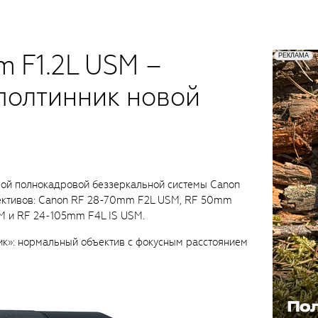
 F1.2L USM –
полтинник новой
ой полнокадровой беззеркальной системы Canon
ективов: Canon RF 28-70mm F2L USM, RF 50mm
TM и RF 24-105mm F4L IS USM.
ик»: нормальный объектив с фокусным расстоянием