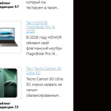
который мы
ейтинг
едакции: 9.7
тестируем в таком...
Тест HONOR
MagicBook Pro 14
2026
В 2026 году HONOR
обновил свой
флагманский ноутбук
MagicBook Pro 14....
Тест Tecno Camon 50
Ultra 5G
Tecno Camon 50 Ultra
5G можно назвать не
самым
сбалансированным
устройством....
ейтинг
едакции: 7.3