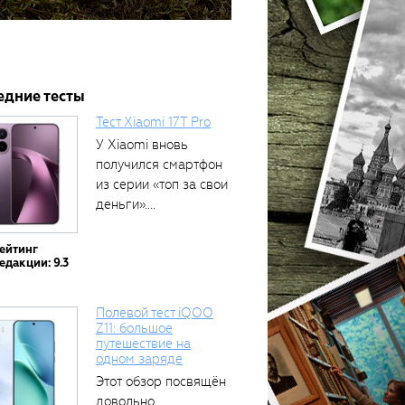
едние тесты
Тест Xiaomi 17T Pro
У Xiaomi вновь
получился смартфон
из серии «топ за свои
деньги»....
ейтинг
едакции: 9.3
Полевой тест iQOO
Z11: большое
путешествие на
одном заряде
Этот обзор посвящён
довольно