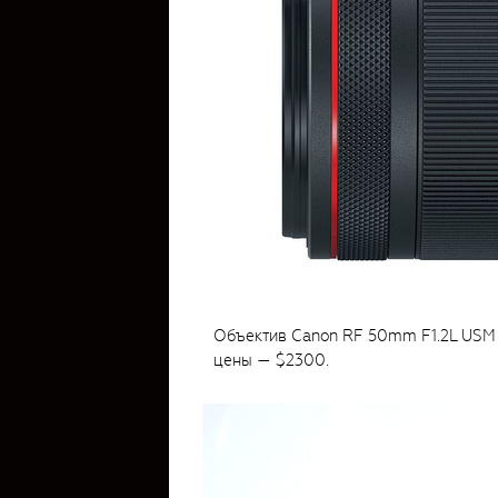
Объектив Canon RF 50mm F1.2L USM п
цены — $2300.