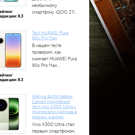
необычному
ейтинг
смартфону. iQOO Z11
едакции: 8.3
оснащён встроенным
аккумулятором...
Тест HUAWEI Pura
90s Pro Max
В нашем тесте
проверим, как
снимает HUAWEI Pura
90s Pro Max...
ейтинг
едакции: 8.3
Азбука фотографии.
Самый подробный
тест vivo X300 Ultra с
примерами снимков в
разных жанрах
Vivo X300 Ultra стал
первым смартфоном,