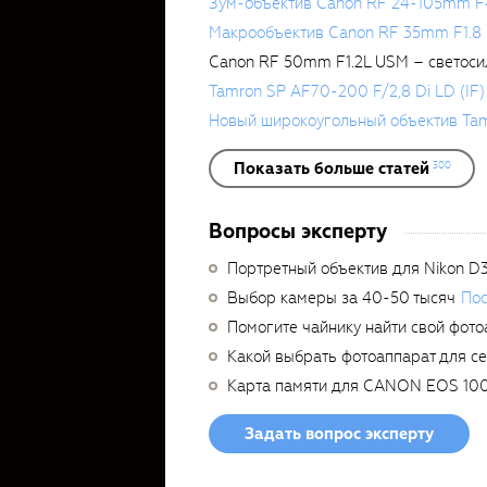
Зум-объектив Canon RF 24-105mm F
Макрообъектив Canon RF 35mm F1.8 
Canon RF 50mm F1.2L USM – светоси
Tamron SP AF70-200 F/2,8 Di LD (IF)
Новый широкоугольный объектив Ta
Показать больше статей
300
Вопросы эксперту
Портретный объектив для Nikon D
Выбор камеры за 40-50 тысяч
Пос
Помогите чайнику найти свой фото
Какой выбрать фотоаппарат для с
Карта памяти для CANON EOS 10
Задать вопрос эксперту