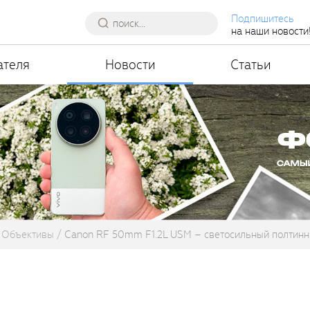
Подпишитесь
на наши новости
ателя
Новости
Статьи
Объективы
Canon RF 50mm F1.2L USM – светосильный полтинн