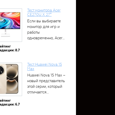
Тест монитора Acer
CE270U X 27″
Если вы выбираете
монитор для игр и
работы
одновременно, Acer
CE270U...
ейтинг
едакции: 8.7
Тест Huawei Nova 15
Max
Huawei Nova 15 Max –
новый представитель
этой серии, который
отличается...
ейтинг
едакции: 6.7