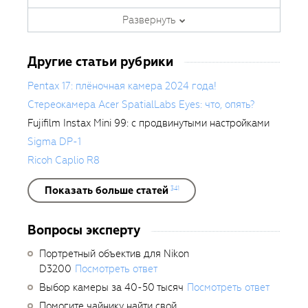
занимается тестированием
фотооборудования с 2007 года.
Развернуть
Является автором ряда обучающих
курсов в
Fotoshkola.net
.
Другие статьи рубрики
Pentax 17: плёночная камера 2024 года!
Стереокамера Acer SpatialLabs Eyes: что, опять?
Fujifilm Instax Mini 99: с продвинутыми настройками
Sigma DP-1
Ricoh Caplio R8
Показать больше статей
341
Вопросы эксперту
Портретный объектив для Nikon
D3200
Посмотреть ответ
Выбор камеры за 40-50 тысяч
Посмотреть ответ
Помогите чайнику найти свой